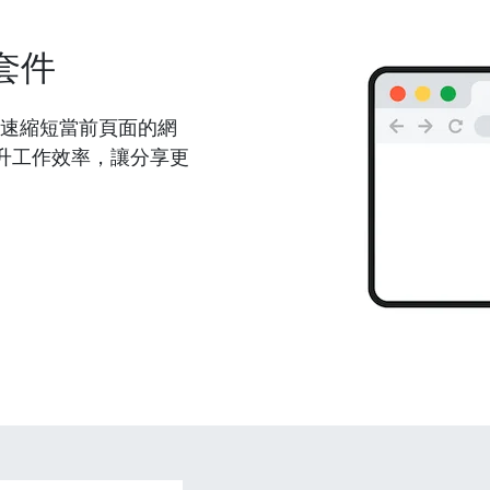
套件
能夠快速縮短當前頁面的網
升工作效率，讓分享更