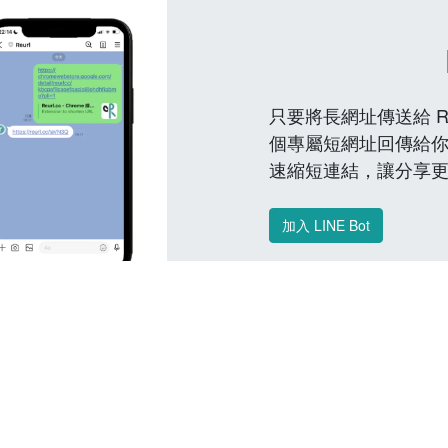
只要將長網址傳送給 Reu
個專屬短網址回傳給你
速縮短連結，讓分享
加入 LINE Bot
常見問題 FAQ