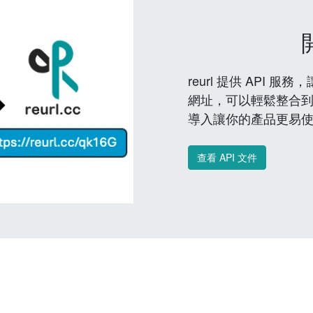
reurl 提供 API
網址，可以輕鬆整合
導入讓你的產品更易
查看 API 文件