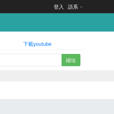
登入
語系
下載youtube
縮址