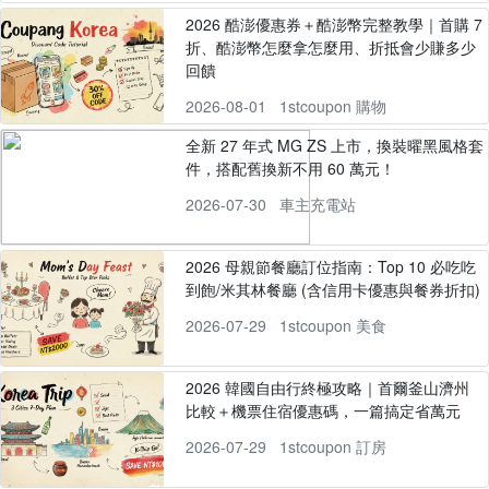
2026 酷澎優惠券＋酷澎幣完整教學｜首購 7
折、酷澎幣怎麼拿怎麼用、折抵會少賺多少
回饋
2026-08-01
1stcoupon 購物
全新 27 年式 MG ZS 上市，換裝曜黑風格套
件，搭配舊換新不用 60 萬元！
2026-07-30
車主充電站
2026 母親節餐廳訂位指南：Top 10 必吃吃
到飽/米其林餐廳 (含信用卡優惠與餐券折扣)
2026-07-29
1stcoupon 美食
2026 韓國自由行終極攻略｜首爾釜山濟州
比較＋機票住宿優惠碼，一篇搞定省萬元
2026-07-29
1stcoupon 訂房