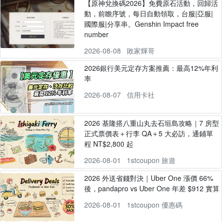
【原神兌換碼2026】免費原石活動，回歸活
動，前瞻序號，每日自動領取，台服|亞服|
國際服|分享串。Genshin Impact free
number
2026-08-08
敗家輝哥
2026銀行美元定存方案推薦：最高12%年利
率
2026-08-07
信用卡社
2026 基隆搭八重山丸去石垣島攻略｜7 房型
正式票價表＋行李 QA＋5 大必訪，通鋪單
程 NT$2,800 起
2026-08-01
1stcoupon 旅遊
2026 外送省錢對決｜Uber One 漲價 66%
後，pandapro vs Uber One 年差 $912 實算
2026-08-01
1stcoupon 優惠碼