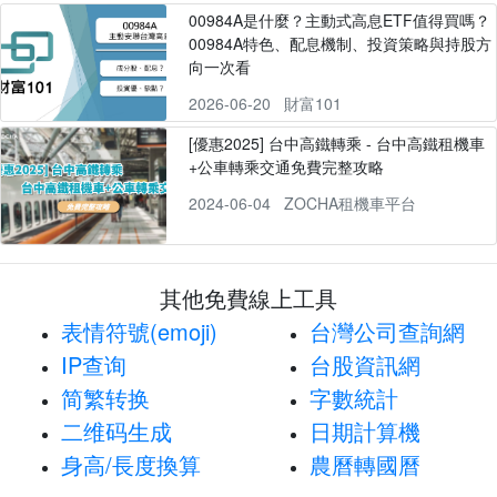
00984A是什麼？主動式高息ETF值得買嗎？
00984A特色、配息機制、投資策略與持股方
向一次看
2026-06-20
財富101
[優惠2025] 台中高鐵轉乘 - 台中高鐵租機車
+公車轉乘交通免費完整攻略
2024-06-04
ZOCHA租機車平台
其他免費線上工具
表情符號(emoji)
台灣公司查詢網
IP查询
台股資訊網
简繁转换
字數統計
二维码生成
日期計算機
身高/長度換算
農曆轉國曆