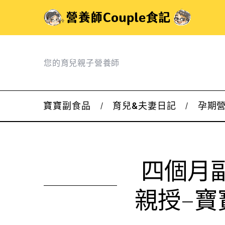
您的育兒親子營養師
寶寶副食品
育兒&夫妻日記
孕期
四個月
親授–寶