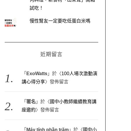
試吃！
慢性腎友一定要吃低蛋白米嗎
近期留言
「
ExoWatts
」於〈
100人場次激動演
講心得分享
〉發佈留言
「
匿名
」於〈
國中小教師繼續教育講
座邀約
〉發佈留言
「
Máy tính phần trăm
」於〈
國中小