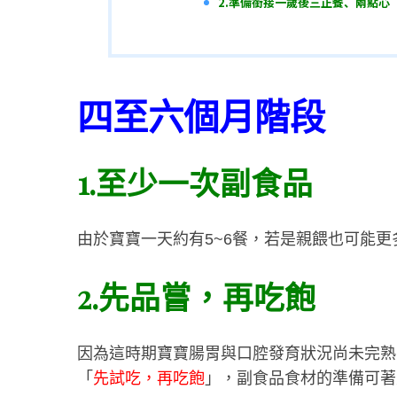
2.準備銜接一歲後三正餐、兩點心
S
四至六個月階段
e
a
r
c
1.至少一次副食品
h
f
o
由於寶寶一天約有5~6餐，若是親餵也可能更
r
:
2.先品嘗，再吃飽
因為這時期寶寶腸胃與口腔發育狀況尚未完熟
「
先試吃，再吃飽
」，
副食品食材的準備可著