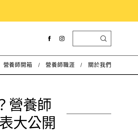
S
S
e
E
A
a
R
C
r
H
營養師開箱
營養師職涯
關於我們
c
h
f
o
？營養師
r
:
配表大公開