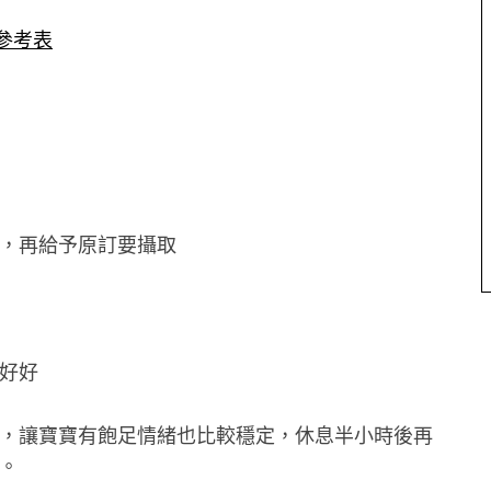
參考表
，
再給予原訂要攝取
好好
，讓寶寶有飽足情緒也比較穩定，
休息半小時後再
。