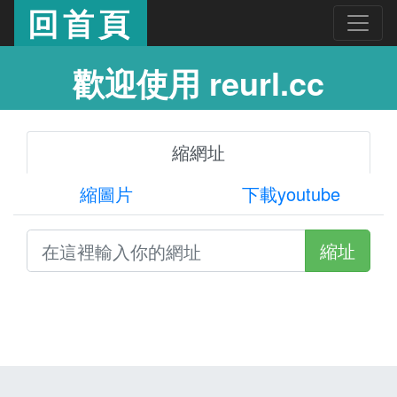
回首頁
歡迎使用 reurl.cc
縮網址
縮圖片
下載youtube
縮址