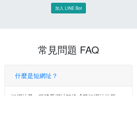
加入 LINE Bot
常見問題 FAQ
什麼是短網址？
短網址是一種將長網址轉換成簡短網址的服
務，讓您可以更方便地分享連結。
使用短網址有什麼好處？