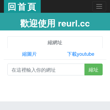
回首頁
歡迎使用 reurl.cc
縮網址
縮圖片
下載youtube
縮址