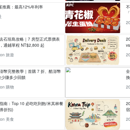
方案推薦：最高12%年利率
「
社
2
丸去石垣島攻略｜7 房型正式票價表
2
通鋪單程 NT$2,800 起
v
pon 旅遊
2
酷澎幣完整教學｜首購 7 折、酷澎幣
全
會少賺多少回饋
換
pon 購物
2
指南：Top 10 必吃吃到飽/米其林餐
2
券折扣)
pon 美食
2