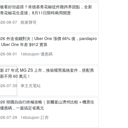
不被看好但超搭？肯德基青花椒從炸雞跨界甜點，全新
青花椒花生蛋撻」8月11日限時兩周開賣
026-08-07
敗家輝哥
026 外送省錢對決｜Uber One 漲價 66% 後，pandapro
s Uber One 年差 $912 實算
026-08-01
1stcoupon 優惠碼
新 27 年式 MG ZS 上市，換裝曜黑風格套件，搭配舊
新不用 60 萬元！
026-07-30
車主充電站
026 韓國自由行終極攻略｜首爾釜山濟州比較＋機票住
宿優惠碼，一篇搞定省萬元
026-07-29
1stcoupon 訂房