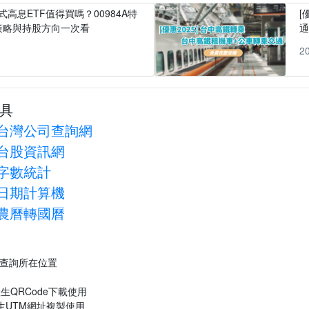
式高息ETF值得買嗎？00984A特
[
策略與持股方向一次看
1
2
具
台灣公司查詢網
台股資訊網
字數統計
日期計算機
農曆轉國曆
P查詢所在位置
生QRCode下載使用
生UTM網址複製使用