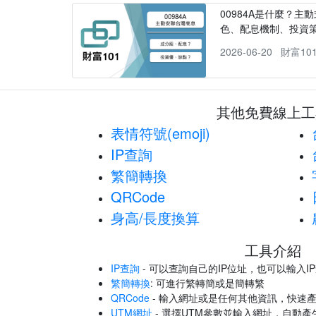
00984A是什麼？主動
色、配息機制、投資
2026-06-20
財富10
其他免費線上工
表情符號(emoji)
IP查詢
繁簡轉換
QRCode
身高/長度換算
工具介紹
IP查詢
- 可以查詢自己的IP位址，也可以輸入I
繁簡轉換
: 可進行繁轉簡或是簡轉繁
QRCode
- 輸入網址或是任何其他資訊，快速產
UTM網址
- 選擇UTM參數並輸入網址，自動產