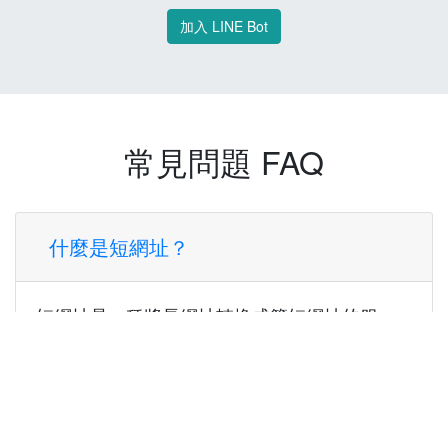
加入 LINE Bot
常見問題 FAQ
什麼是短網址？
短網址是一種將長網址轉換成簡短網址的服
務，讓您可以更方便地分享連結。
使用短網址有什麼好處？