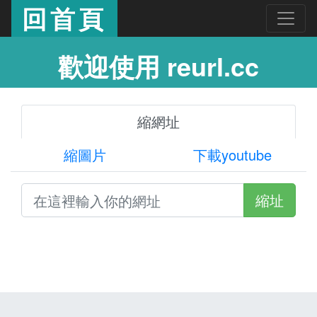
回首頁
歡迎使用 reurl.cc
縮網址
縮圖片
下載youtube
縮址