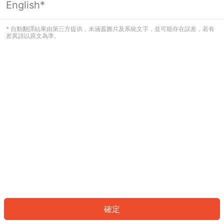
English*
發生錯誤！請登入並再試一次或回到主
頁。
* 自動翻譯結果由第三方提供，未涵蓋圖片及系統文字，並可能存在誤差，若有
差異請以原文為準。
登入
返回首頁
確定
ID: 54560ea1654-a703-48f6-b9df-8a83909366a6