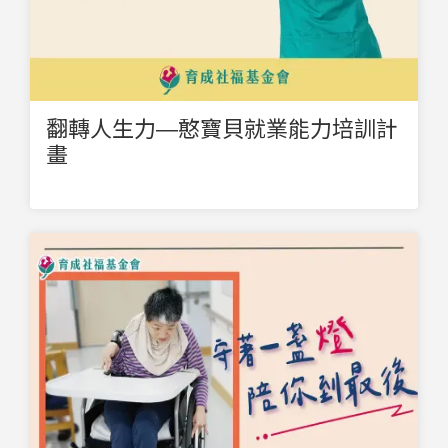
翻轉人生力—憨寶貝就業能力培訓計
畫