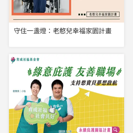
守住一盞燈：老憨兒幸福家園計畫