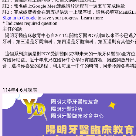
註1：實際課程主題內容，依當天講師授課為主
註2：報名線上Google Meet連線請於課程前一週五前完成匯款
註3：完成繳費者會在週五提供週一上課序號，請務必填寫Mail或Line
Sign in to Google
to save your progress.
Learn more
* Indicates required question
主任的話
陽明牙醫臨床教育中心自2011年開始牙醫PGY訓練以來至今已邁入
牙科，第三週是牙周病科，第四週是牙髓病科，第五週則有其他外賓授課
這個系列演講是對PGY受訓醫師(亦即未來的一般牙科醫師)全
有臨床助益。近十年來只在臨床中心舉行實體課程，雖然開放外部
會，選擇你喜愛的課程，利用每週一中午的時間，同步聆聽各專科
陽明牙醫臨床教
主任 白
114年4-6月課表