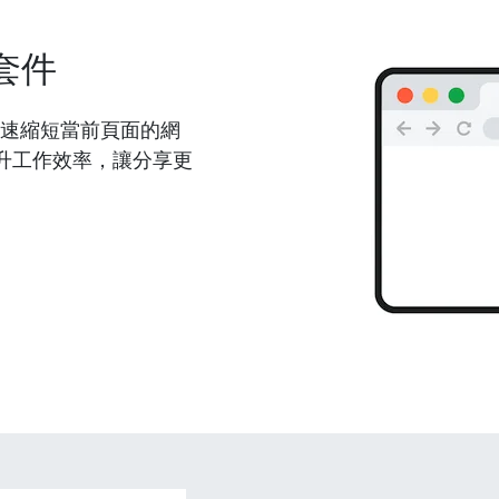
套件
能夠快速縮短當前頁面的網
升工作效率，讓分享更