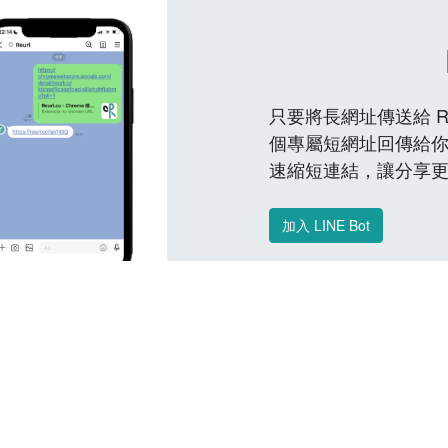
只要將長網址傳送給 Reu
個專屬短網址回傳給你
速縮短連結，讓分享
加入 LINE Bot
常見問題 FAQ