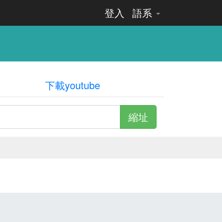
登入
語系
下載youtube
縮址