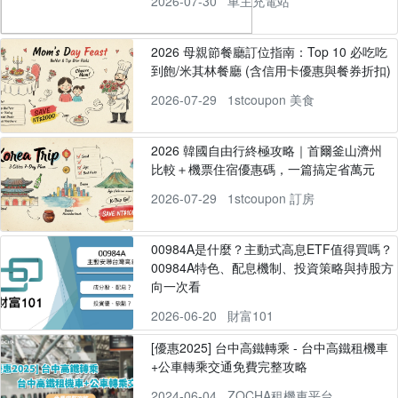
2026-07-30
車主充電站
2026 母親節餐廳訂位指南：Top 10 必吃吃
到飽/米其林餐廳 (含信用卡優惠與餐券折扣)
2026-07-29
1stcoupon 美食
2026 韓國自由行終極攻略｜首爾釜山濟州
比較＋機票住宿優惠碼，一篇搞定省萬元
2026-07-29
1stcoupon 訂房
00984A是什麼？主動式高息ETF值得買嗎？
00984A特色、配息機制、投資策略與持股方
向一次看
2026-06-20
財富101
[優惠2025] 台中高鐵轉乘 - 台中高鐵租機車
+公車轉乘交通免費完整攻略
2024-06-04
ZOCHA租機車平台