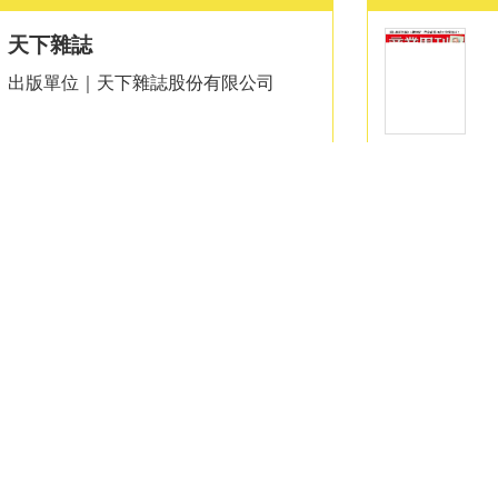
天下雜誌
出版單位｜天下雜誌股份有限公司
類
兒童及少年
國語日報週刊
出版單位｜財團法人國語日報社
類
學習類
新小牛頓雜誌