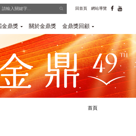
facebook
youtube
全
回首頁
網站導覽
文
0屆金鼎獎
關於金鼎獎
金鼎獎回顧
檢
索
首頁