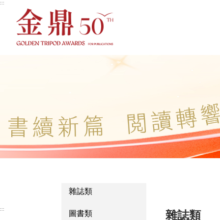
跳
:::
到
主
要
內
容
區
塊
雜誌類
:::
圖書類
雜誌類