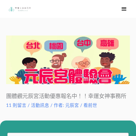
跳
主
至
要
主
選
要
內
單
容
團體觀元辰宮活動優惠報名中！！幸運女神事務所
11 則留言
/
活動訊息
/ 作者:
元辰宮 / 看前世