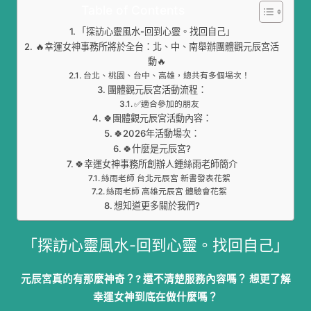
Table of Contents
「探訪心靈風水-回到心靈。找回自己」
🔥幸運女神事務所將於全台：北、中、南舉辦團體觀元辰宮活
動🔥
台北、桃園、台中、高雄，總共有多個場次！
團體觀元辰宮活動流程：
✅適合參加的朋友
🍀團體觀元辰宮活動內容：
🍀2026年活動場次：
🍀什麼是元辰宮?
🍀幸運女神事務所創辦人鍾絲雨老師簡介
絲雨老師 台北元辰宮 新書發表花絮
絲雨老師 高雄元辰宮 體驗會花絮
想知道更多關於我們?
「探訪心靈風水-回到心靈。找回自己」
元辰宮真的有那麼神奇？? 還不清楚服務內容嗎？ 想更了解
幸運女神到底在做什麼嗎？