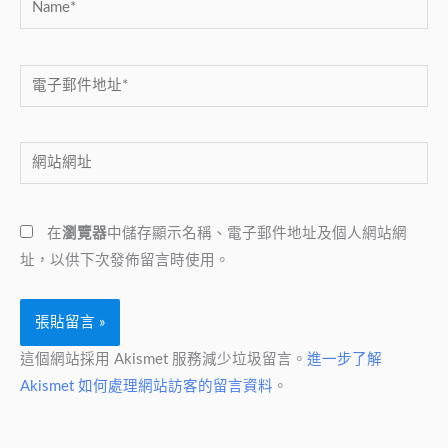
電
子
郵
網
件
站
地
網
址
在
瀏覽器
中儲存顯示名稱、電子郵件地址及個人網站網
址
*
址，以供下次發佈留言時使用。
這個網站採用 Akismet 服務減少垃圾留言。
進一步了解
Akismet 如何處理網站訪客的留言資料
。