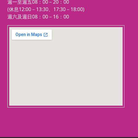
週一至週五08：00－20：00
證高級理財規劃顧問）
重要資訊：
(休息12:00－13:30、17:30－18:00)
證照的關鍵入門鑰匙。
CFP 認證協會官網
週六及週日08：00－16：00
順利通過
AFP
測驗後，
新版課綱與銜接說明
您將取得進階準備
CFP
學分／課程抵免查詢
123 movies
® 證照的資格，成為全
embedgooglemap.net
球金融界推崇的專業理
財顧問。
📌
【
💡
如何成為
AFP/CFP
® 持證人？
學員必須於
「理財顧問認證協會」
授權之教育訓練機構，
🌟
【
完成必備科目的課程並
取得結業證明（或具備
A 通
符合抵免辦法之證照與
課程
學歷）；在通過兩階段

測驗，並提交相關工作
75%
💻
【
經驗證明後，方可正式
報
取得認證。