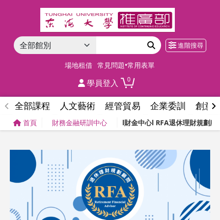
進階搜尋
場地租借
常見問題•常用表單
0
學員登入
全部課程
人文藝術
經管貿易
企業委訓
創意
首頁
財務金融研訓中心
l財金中心l RFA退休理財規劃顧