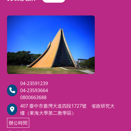
理財
加入官方 LINE：點擊連結（
💬
https://lin.ee/mhwt
規劃
XvP
）或搜尋 ID @298
顧問
wssdg 加入好友。
🏢
【報名對象資格】
培訓
📤 回傳繳費憑證：請於
班 ｜
官方 LINE 回傳您的
⚠
️
本培訓班僅限「
國泰
掌握
「姓名」及「繳費完成
世華商業銀行股份有限
截圖」。
公司」員工報名。
高齡
化社
🎯
🎟️ 領取上課連結：核對
經查核若非旗下員工將
【證照認證介紹】
無誤，即發送「專屬課
無法安排上課，並
扣除
會的
04-23591239
10%
行政手續費後辦理
程群組連結」邀請您入
AFP
（
Associate Fina
04-23593664
財富
退費。
群！
(💡 課前提醒：詳
ncial Planner
）
理財規
0800663688
管理
細上課規範與補課機
劃顧問認證
，不僅是一
407 臺中市臺灣大道四段1727號 省政研究大
【報考抵免資訊】
制，請參閱報名頁面上
🔗
關鍵
張具備高度專業獨立性
樓（東海大學第二教學區）
方「備註」說明⬆️)
的證照，更是您邁向國
辦公時間
為協助您順利考取證照，請
際頂級
CFP
®（國際認
參考以下由 CFP 認證協會提供之