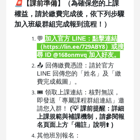
🚨
【
】（為確保您的上課
課前準備
權益，請於繳費完成後，依下列步驟
加入班級群組完成報到流程！）
💬
加入官方 LINE：點擊連結
https://lin.ee/729ABY8
（
）或搜
@168onmvq
尋 ID
加入好友。
📤 回傳繳費憑證：請於官方
LINE 回傳您的「姓名」及「繳
費完成截圖」。
🎟️ 領取上課連結：核對無誤，
即發送「專屬課程群組連結」邀
請您入群！
(💡 課前提醒：詳細
上課規範與補課機制，請參閱報
名頁面上方「備註」說明⬆️ )
其他班別報名：