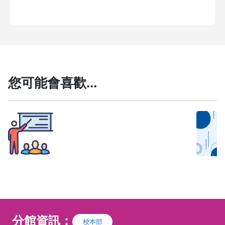
您可能會喜歡...
l財金中心×國泰世華銀行l
l財金
AFP理財規劃顧問【NM
規劃
🚨
【課前準備須知】
（為確保您的
🏆
R
7】
充課程
上課權益，請於繳費完成後，依下列步驟
FA
加入班級群組完成報到流程
！
）
退休
分館資訊：
校本部