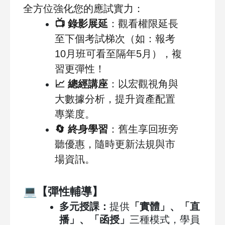
全方位強化您的應試實力：
📺
錄影展延
：觀看權限延長
至下個考試梯次（如：報考
10
月班可看至隔年
5
月），複
習更彈性！
📈
總經講座
：以宏觀視角與
大數據分析，提升資產配置
專業度。
🔄
終身學習
：舊生享回班旁
聽優惠，隨時更新法規與市
場資訊。
💻
【彈性輔導】
多元授課：
提供
「實體」、「直
播」、「函授」
三種模式，學員