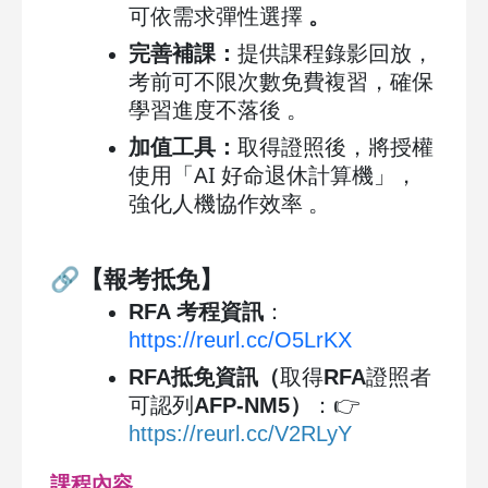
可依需求彈性選擇
。
完善補課：
提供課程錄影回放，
考前可不限次數免費複習，確保
學習進度不落後 。
加值工具：
取得證照後，將授權
使用「AI 好命退休計算機」，
強化人機協作效率 。
🔗
【報考抵免】
RFA
考程資訊
：
https://reurl.cc/O5LrKX
RFA抵免資訊（
取得
RFA
證照者
可認列
AFP-NM5
）
：👉
https://reurl.cc/V2RLyY
課程內容