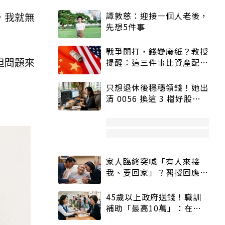
，我就無
譚敦慈：迎接一個人老後，
先想5件事
戰爭開打，錢變廢紙？教授
但問題來
提醒：這三件事比資產配置
更重要！
只想退休後穩穩領錢！她出
清 0056 換這 3 檔好股：
股價高點照樣買
家人臨終突喊「有人來接
我、要回家」？醫授回應方
式快學：避免抱憾終生
45歲以上政府送錢！職訓
補助「最高10萬」：在
職、待業都能申請