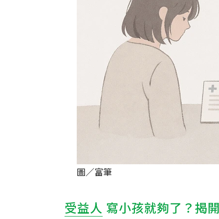
圖／富筆
受益人
寫小孩就夠了？揭