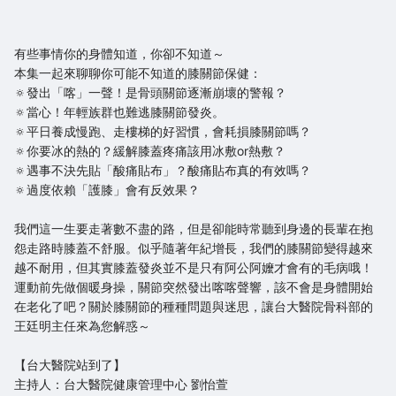
有些事情你的身體知道，你卻不知道～
本集一起來聊聊你可能不知道的膝關節保健：
🔅發出「喀」一聲！是骨頭關節逐漸崩壞的警報？
🔅當心！年輕族群也難逃膝關節發炎。
🔅平日養成慢跑、走樓梯的好習慣，會耗損膝關節嗎？
🔅你要冰的熱的？緩解膝蓋疼痛該用冰敷or熱敷？
🔅遇事不決先貼「酸痛貼布」？酸痛貼布真的有效嗎？
🔅過度依賴「護膝」會有反效果？
我們這一生要走著數不盡的路，但是卻能時常聽到身邊的長輩在抱
怨走路時膝蓋不舒服。似乎隨著年紀增長，我們的膝關節變得越來
越不耐用，但其實膝蓋發炎並不是只有阿公阿嬤才會有的毛病哦！
運動前先做個暖身操，關節突然發出喀喀聲響，該不會是身體開始
在老化了吧？關於膝關節的種種問題與迷思，讓台大醫院骨科部的
王廷明主任來為您解惑～
【台大醫院站到了】
主持人：台大醫院健康管理中心 劉怡萱