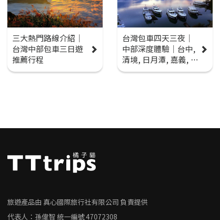
三大熱門路線介紹｜
台灣包車四天三夜｜
台灣中部包車三日遊
中部深度體驗｜台中,
推薦行程
清境, 日月潭, 嘉義, 阿
里山
旅遊產品由 真心國際旅行社有限公司 負責提供
代表人：孫偉智
統一編號
47072308