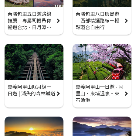
台灣包車五日遊路線
台灣包車八日環島遊
推薦｜專屬司機帶你
｜西部精選路線＋輕
暢遊台北、日月潭、
鬆環台自由行
阿里山、清境與台中
嘉義阿里山眠月線一
嘉義阿里山一日遊 - 阿
日遊 | 消失的森林鐵道
里山・東埔溫泉・東
石漁港