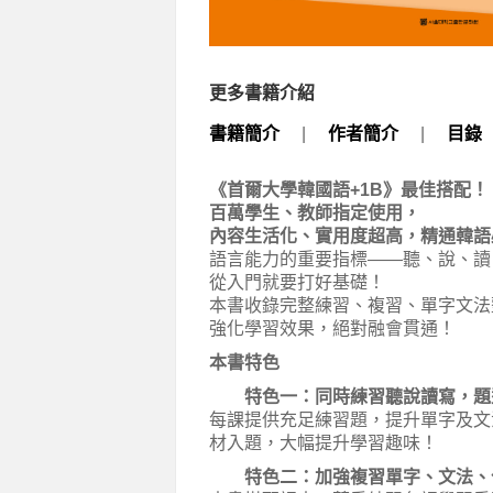
更多書籍介紹
書籍簡介
|
作者簡介
|
目錄
《首爾大學韓國語+1B》最佳搭配！
百萬學生、教師指定使用，
內容生活化、實用度超高，精通韓語
語言能力的重要指標——聽、說、讀
從入門就要打好基礎！
本書收錄完整練習、複習、單字文法
強化學習效果，絕對融會貫通！
本書特色
特色一：同時練習聽說讀寫，題型
每課提供充足練習題，提升單字及文
材入題，大幅提升學習趣味！
特色二：加強複習單字、文法、句型