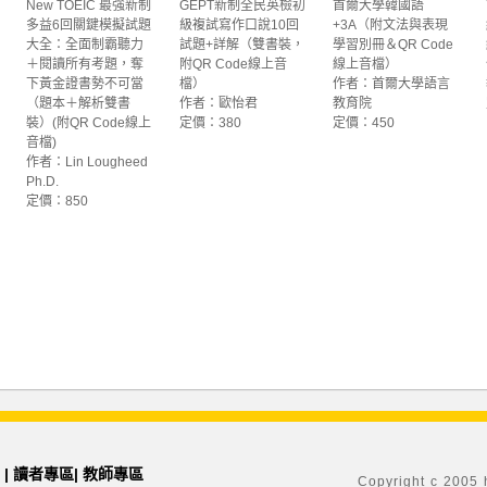
New TOEIC 最強新制
GEPT新制全民英檢初
首爾大學韓國語
多益6回關鍵模擬試題
級複試寫作口說10回
+3A（附文法與表現
大全：全面制霸聽力
試題+詳解（雙書裝，
學習別冊＆QR Code
＋閱讀所有考題，奪
附QR Code線上音
線上音檔）
下黃金證書勢不可當
檔）
作者：首爾大學語言
（題本＋解析雙書
作者：歐怡君
教育院
裝）(附QR Code線上
定價：380
定價：450
音檔)
作者：Lin Lougheed
Ph.D.
定價：850
|
讀者專區
|
教師專區
Copyright c 2005 h