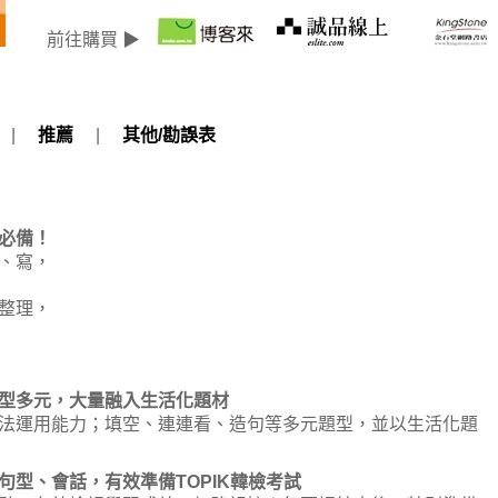
前往購買 ▶
|
推薦
|
其他/勘誤表
必備！
、寫，
整理，
多元，大量融入生活化題材
法運用能力；填空、連連看、造句等多元題型，並以生活化題
、會話，有效準備TOPIK韓檢考試