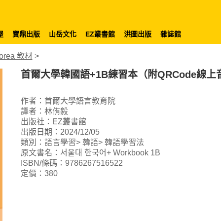
屋
寶鼎出版
山岳文化
EZ叢書館
洪圖出版
雜誌館
orea 教材
>
首爾大學韓國語+1B練習本（附QRCode線上
作者：首爾大學語言教育院
譯者：林侑毅
出版社：EZ叢書館
出版日期：2024/12/05
類別：語言學習> 韓語> 韓語學習法
原文書名：서울대 한국어+ Workbook 1B
ISBN/條碼：9786267516522
定價：380