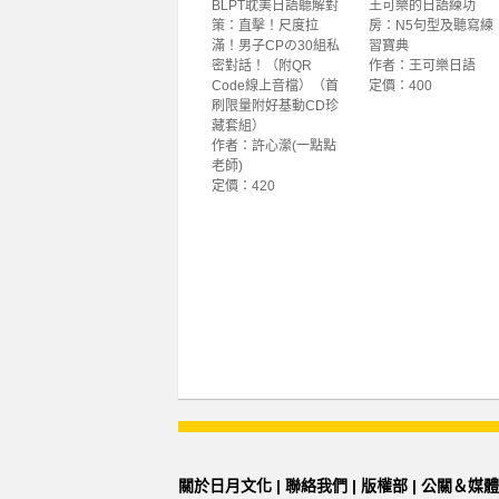
BLPT耽美日語聽解對
王可樂的日語練功
策：直擊！尺度拉
房：N5句型及聽寫練
滿！男子CPの30組私
習寶典
密對話！（附QR
作者：王可樂日語
Code線上音檔）（首
定價：400
刷限量附好基動CD珍
藏套組）
作者：許心瀠(一點點
老師)
定價：420
關於日月文化
|
聯絡我們
|
版權部
|
公關＆媒體