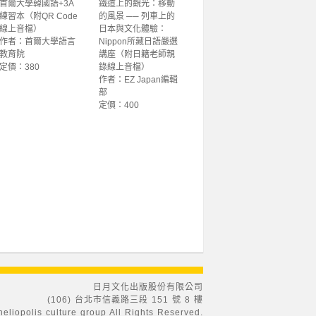
首爾大學韓國語+3A
鐵道上的觀光：移動
練習本（附QR Code
的風景 ── 列車上的
線上音檔）
日本與文化體驗：
作者：首爾大學語言
Nippon所藏日語嚴選
教育院
講座（附日籍老師親
定價：380
錄線上音檔）
作者：EZ Japan編輯
部
定價：400
日月文化出版股份有限公司
(106) 台北市信義路三段 151 號 8 樓
eliopolis culture group All Rights Reserved.