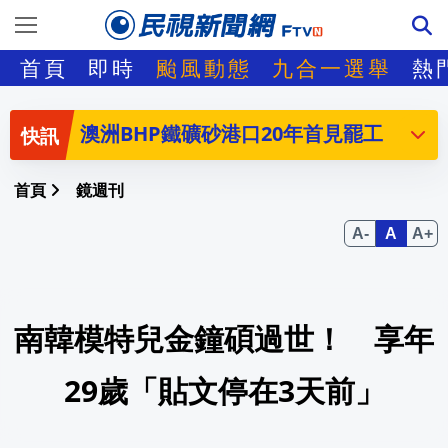
「萬元股」小資族也能碰？專家PO對帳單
首頁
即時
颱風動態
九合一選舉
熱
胡希青年運動再襲葉門難民營 聯合國警
澳洲BHP鐵礦砂港口20年首見罷工 員工
鱒魚哥生日就是要開轟慶祝！楚奧特第6
首頁
鏡週刊
【消費高手一起購】 爸氣開骰送好禮 骰骰樂最高現
慈濟慘遭詐10.6億！神鬼2人見證嚴法師
南韓模特兒金鐘碩過世！ 享年
8/23恆春文化中心民歌演唱會鄭怡、施
電子手環防不住！徐巧芯大姑夫婿前律師
29歲「貼文停在3天前」
翻車惱羞了？柯文哲暴怒狂嗆陳時中「不