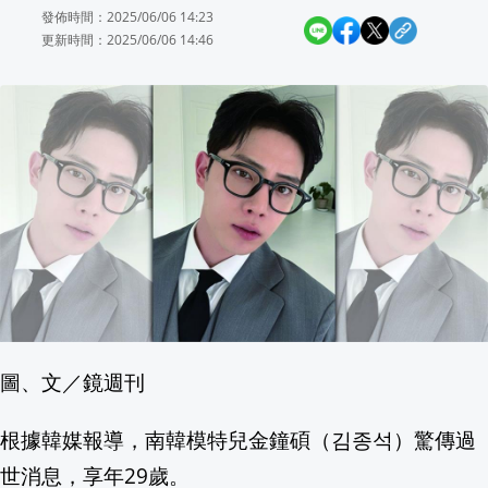
發佈時間：2025/06/06 14:23
快新聞／涉挪用近7億投資款 兆基前董
更新時間：2025/06/06 14:46
Andrew Flintoff 卸任英格蘭雄獅隊
柯志恩嗆「不跟陳時中道歉」 吳靜怡嗆
外媒報導台灣漢光演習 網見國軍身影感
MLB／Josh Smith開轟猛打 藍鳥5比
白海豚暴風圈已觸北部海面！中部以北嚴
23歲菜鳥震撼全場！瓦爾德施密特生涯第
圖、文／鏡週刊
8/22鄭怡、周治平、于台煙、羅吉鎮、
根據韓媒報導，南韓模特兒金鐘碩（김종석）驚傳過
川普簽令打擊「生育旅行」 專家指恐難
世消息，享年29歲。