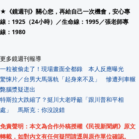
★《鏡週刊》關心您，再給自己一次機會，安心專
跨海而來的溫暖故事！點我收看《我們一家
線：1925（24小時）／生命線：1995／張老師專
8/23鄭怡、施孝榮、范怡文、黃仲崑、
線：1980
白海豚外圍環流影響! 台中深夜大雷雨 部
更多鏡週刊報導
慈濟10億疫苗詐騙案遭訴！蔣萬安昔發
一粒被偷走了！現場畫面全都錄 本人反應曝光
特斯拉衝撞12車「賓士救幾十人」！車主
驚悚片／台男大馬落軌「起身來不及」 慘遭列車輾
斃腦漿疑迸出
汪星人想什麼都知道！中國安徽研發智能
特斯拉大跌縮了？挺川大老呼籲「跟川普和平相
流金歲月民歌演唱會8/22、8/23恆春文
處」 馬斯克：你沒說錯
AZ疫苗秘辛! 温世政透過牛津指導老師牽
免責聲明：本文為合作外稿授權《民視新聞網》原文
轉載，如對內文有任何疑問請逕與原作單位確認。
中國安徽研發智能寵物項圈 狗吠聲秒變