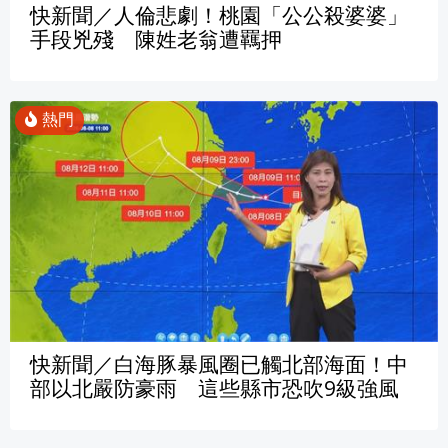
快新聞／人倫悲劇！桃園「公公殺婆婆」
手段兇殘 陳姓老翁遭羈押
快新聞／白海豚暴風圈已觸北部海面！中
部以北嚴防豪雨 這些縣市恐吹9級強風