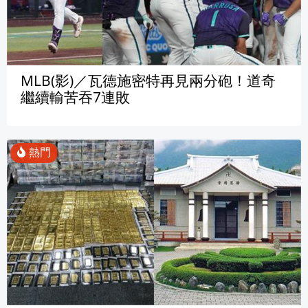
MLB(影)／瓦德施密特再見兩分砲！道奇
繼續輸苦吞7連敗