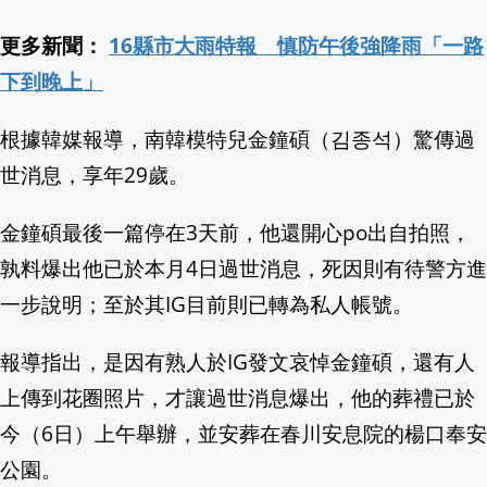
遭批「沒先發還蹭流量」老虎小編遭炎上
更多新聞：
16縣市大雨特報 慎防午後強降雨「一路
下到晚上」
鄭麗文搞不清楚狀況？竟護航蔣萬安還嗆
根據韓媒報導，南韓模特兒金鐘碩（김종석）驚傳過
8/8-9 高雄大崗山蜂蜜文化節 如意公園一
世消息，享年29歲。
尼泊爾雪山尋獲5具遺體 疑似去年雪崩
金鐘碩最後一篇停在3天前，他還開心po出自拍照，
Kevin Gausman小熊首秀7局好投 奪
孰料爆出他已於本月4日過世消息，死因則有待警方進
一步說明；至於其IG目前則已轉為私人帳號。
參拜媽祖後直擊"四輪朝天" 轎車自撞護欄
報導指出，是因有熟人於IG發文哀悼金鐘碩，還有人
蔡英文突拋震撼彈！關鍵1縣市整合大成
上傳到花圈照片，才讓過世消息爆出，他的葬禮已於
俄軍空襲烏克蘭基輔東北部 釀3死含1童
今（6日）上午舉辦，並安葬在春川安息院的楊口奉安
公園。
MLB／Joc Pederson開轟、Brand