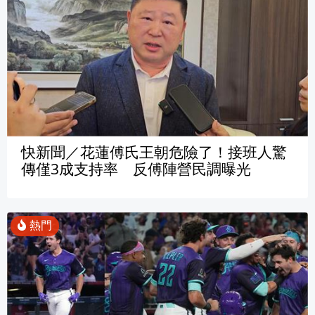
快新聞／花蓮傅氏王朝危險了！接班人驚
傳僅3成支持率 反傅陣營民調曝光