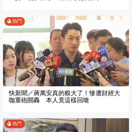
快新聞／蔣萬安真的糗大了！慘遭財經大
咖重砲開轟 本人竟這樣回嗆