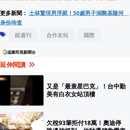
教練自己擺烏龍忘了剛上過投手丘！白襪
更多新聞：
士林驚現男浮屍！50歲男子溺斃基隆河
身份待查
8/22恆春文化中心民歌演唱會鄭怡、周
鏡週刊
合作友站
國際
Cam Smith雙響砲發威！太空人6：3擊
追蹤民視新聞台
「台灣怪力男」李灝宇代打出擊！「選球
延伸閱讀
【下單送$100 LINE POINTS】登入再
國民黨北市選情急了？藍議員因1事竟要
又是「最衰星巴克」！台中勤
美有白衣女站頂樓
颱風海豚襲沖繩致萬戶停電 中國管制台
兆基風暴擴大！北市府剛承諾保障 前董
欠稅93筆拒付18萬！奧迪停
慈濟遭詐逾十億卻未報案？原因竟然是...