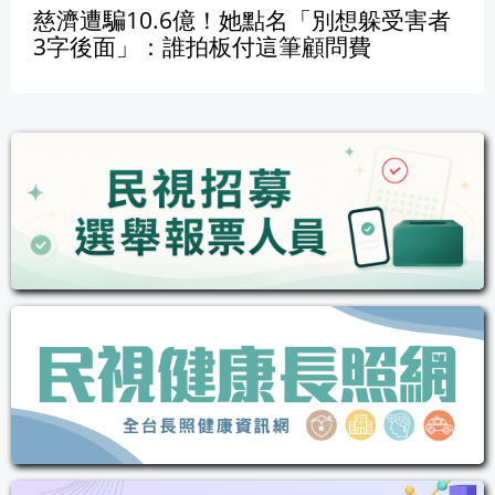
慈濟遭騙10.6億！她點名「別想躲受害者
3字後面」：誰拍板付這筆顧問費