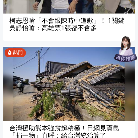
柯志恩嗆「不會跟陳時中道歉」！ 1關鍵
吳靜怡嗆：高雄票1張都不會多
台灣援助熊本強震超積極！日網見寶島
「捐一物」直呼：給台灣統治算了