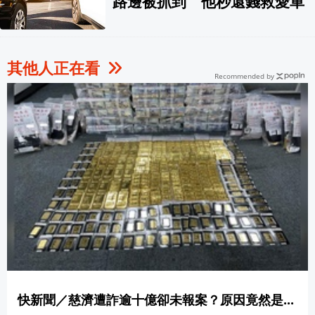
路邊被抓到 他秒還錢救愛車
慈濟遭詐10億真相大白！PTT創世神不
人倫悲劇！桃園「公公殺婆婆」手段兇殘
其他人正在看
Recommended by
告別小熊「塞車」困境！台美混血重砲龍
MLB／Pederson開轟、Nimmo再見
快新聞／慈濟遭詐逾十億卻未報案？原因竟然是...