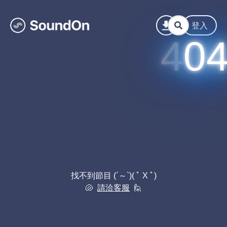
登入
找不到節目 (´～`)
( ﾟ Χ ﾟ)
🐚
請洽客服
🙋