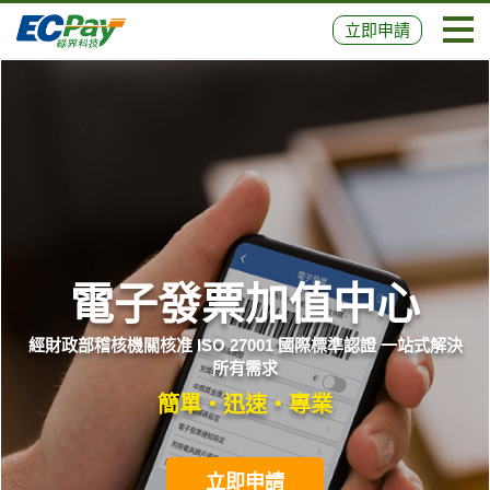
立即申請
電子發票加值中心
經財政部稽核機關核准 ISO 27001 國際標準認證 一站式解決
所有需求
簡單
・
迅速
・
專業
立即申請