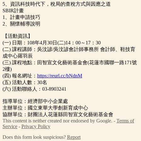
5、資訊科技時代下，稅局的查稅方式與因應之道
SBIR計畫
1、計畫申請技巧
2、關懷輔導說明
【活動資訊】
(一) 日期：108年4月30日(二)14：00～17：30
(二) 課程講師：吳汶諺/吳汶諺會計師事務所 會計師、鞋技育
成中心羅羽辰
(三) 課程地點：田智宣文化藝術基金會(花蓮市國聯一路171號
2樓)
(四) 報名網址：
https://reurl.cc/bNdnM
(五) 活動人數：30名
(六) 活動聯絡人：03-8903241
指導單位：經濟部中小企業處
主辦單位：國立東華大學創新育成中心
協辦單位：財團法人花蓮縣田智宣文化藝術基金會
This content is neither created nor endorsed by Google. -
Terms of
Service
-
Privacy Policy
Does this form look suspicious?
Report