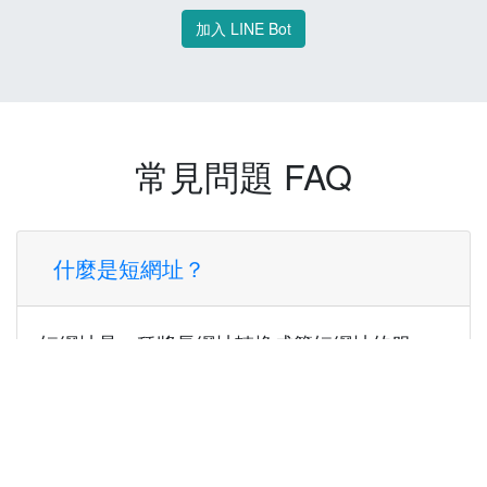
加入 LINE Bot
常見問題 FAQ
什麼是短網址？
短網址是一種將長網址轉換成簡短網址的服
務，讓您可以更方便地分享連結。
使用短網址有什麼好處？