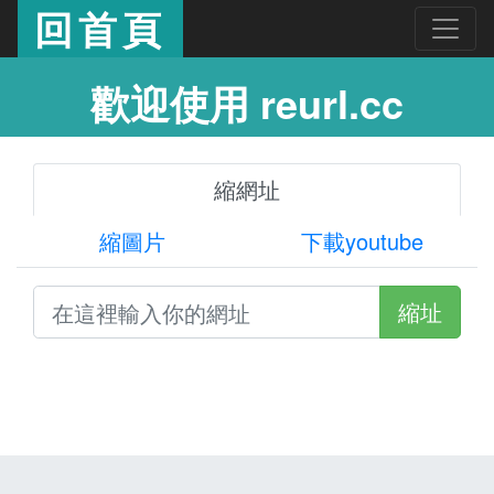
回首頁
歡迎使用 reurl.cc
縮網址
縮圖片
下載youtube
縮址