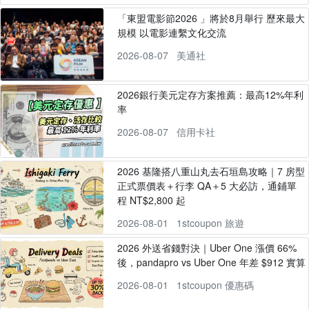
「東盟電影節2026 」將於8月舉行 歷來最大
規模 以電影連繫文化交流
2026-08-07
美通社
2026銀行美元定存方案推薦：最高12%年利
率
2026-08-07
信用卡社
2026 基隆搭八重山丸去石垣島攻略｜7 房型
正式票價表＋行李 QA＋5 大必訪，通鋪單
程 NT$2,800 起
2026-08-01
1stcoupon 旅遊
2026 外送省錢對決｜Uber One 漲價 66%
後，pandapro vs Uber One 年差 $912 實算
2026-08-01
1stcoupon 優惠碼