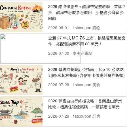
2026 酷澎優惠券＋酷澎幣完整教學｜首購 7
折、酷澎幣怎麼拿怎麼用、折抵會少賺多少
回饋
2026-08-01
1stcoupon 購物
全新 27 年式 MG ZS 上市，換裝曜黑風格套
件，搭配舊換新不用 60 萬元！
2026-07-30
車主充電站
2026 母親節餐廳訂位指南：Top 10 必吃吃
到飽/米其林餐廳 (含信用卡優惠與餐券折扣)
2026-07-29
1stcoupon 美食
2026 韓國自由行終極攻略｜首爾釜山濟州
比較＋機票住宿優惠碼，一篇搞定省萬元
2026-07-29
1stcoupon 訂房