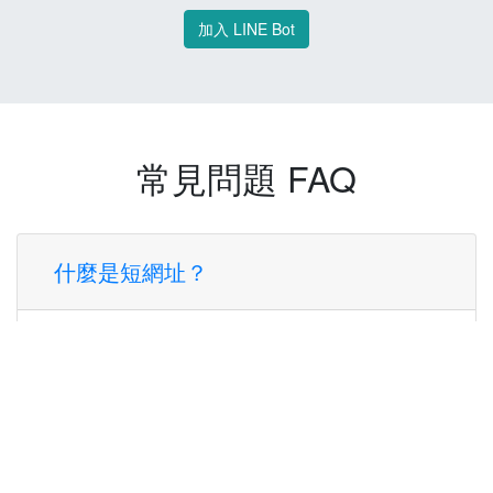
加入 LINE Bot
常見問題 FAQ
什麼是短網址？
短網址是一種將長網址轉換成簡短網址的服
務，讓您可以更方便地分享連結。
使用短網址有什麼好處？