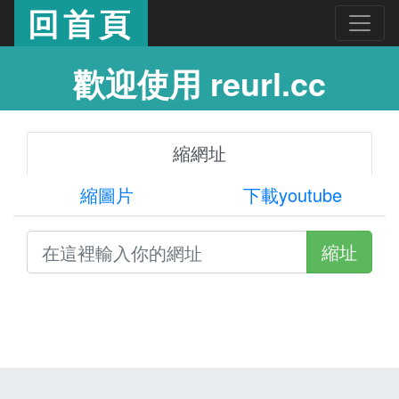
回首頁
歡迎使用 reurl.cc
縮網址
縮圖片
下載youtube
縮址