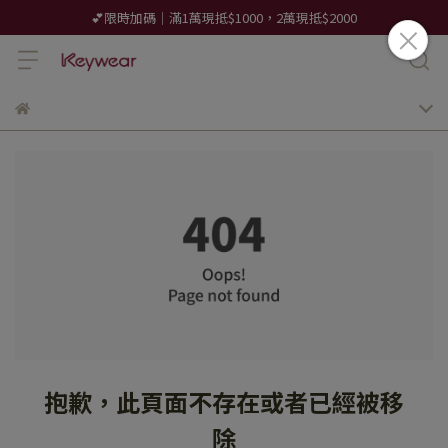
💕限時加碼｜滿1萬現抵$1000，2萬現抵$2000
抱歉，此頁面不存在或者已經被移
除