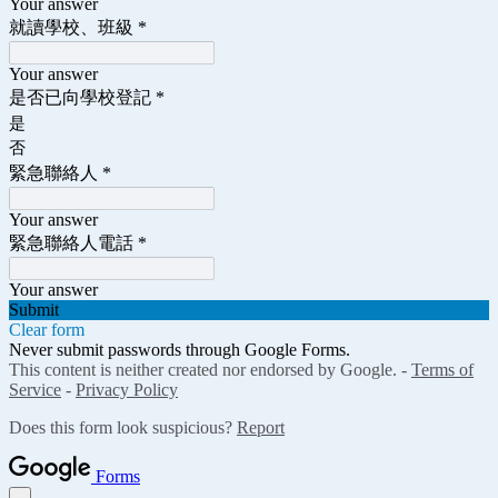
Your answer
就讀學校、班級
*
Your answer
是否已向學校登記
*
是
否
緊急聯絡人
*
Your answer
緊急聯絡人電話
*
Your answer
Submit
Clear form
Never submit passwords through Google Forms.
This content is neither created nor endorsed by Google. -
Terms of
Service
-
Privacy Policy
Does this form look suspicious?
Report
Forms