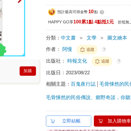
10
預計最高可得金幣
點
?
100累1點 4點抵1元
HAPPY GO享
折抵無
分類：
中文書
＞
文學
＞
圖文繪本
作者：
阿慢
追蹤
?
出版社：
時報文化
追蹤
?
加購
出版日：
2023/08/22
相關主題：
百鬼夜行誌
毛骨悚然的民
毛骨悚然的民俗傳說、鄉野奇談，你聽
立即結帳
加入購物車