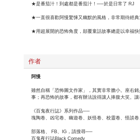
★是番茄汁！到處都是番茄汁！──於是日常了 RJ
★一直很喜歡阿慢驚悚又幽默的風格，非常期待經典
★用超展開的恐怖角度，顛覆童話故事總是以幸福快樂
作者
阿慢
雖然自稱「恐怖圖文作家」，其實非常膽小。座右銘
事；再恐怖的故事，都有辦法說得讓人捧腹大笑。讓
《百鬼夜行誌》系列作品──
塊陶卷、凶宅卷、幽遊卷、妖怪卷、校靈卷、怪談卷
部落格、 FB、IG，請搜尋──
百鬼夜行誌Black Comedy