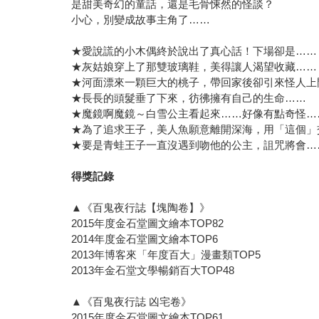
是甜美奇幻的童話，還是毛骨悚然的怪談？
小心，別變成故事主角了……
★愛說謊的小木偶終於說出了真心話！下場卻是……
★灰姑娘穿上了那雙玻璃鞋，美得讓人渴望收藏……
★河面漂來一顆巨大的桃子，帶回家後卻引來怪人上
★長長的頭髮垂了下來，彷彿擁有自己的生命……
★魔鏡啊魔鏡～白雪公主看起來……好像有點奇怪…
★為了追求王子，美人魚願意離開深海，用「這個」
★要是青蛙王子一直沒遇到吻他的公主，詛咒將會…
得獎記錄
▲《百鬼夜行誌【塊陶卷】》
2015年度金石堂圖文繪本TOP82
2014年度金石堂圖文繪本TOP6
2013年博客來「年度百大」漫畫類TOP5
2013年金石堂文學暢銷百大TOP48
▲《百鬼夜行誌 凶宅卷》
2015年度金石堂圖文繪本TOP61