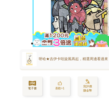
呀哈★吉伊卡哇旋風再起，精選周邊看過來
寫評價
電子書
喜歡+1
賺金幣