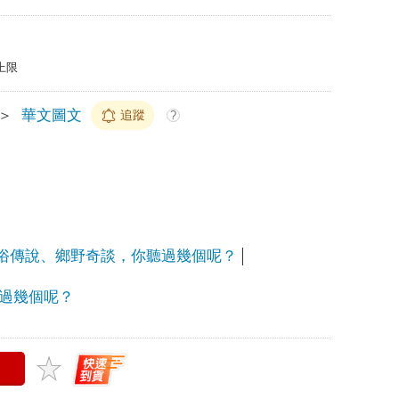
上限
＞
華文圖文
追蹤
?
俗傳說、鄉野奇談，你聽過幾個呢？
過幾個呢？