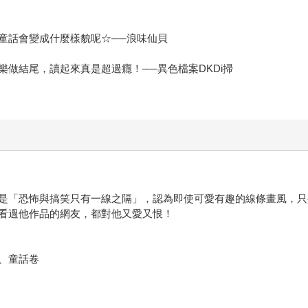
童話會變成什麼樣貌呢☆──浪味仙貝
做結尾，讀起來真是超過癮！──異色檔案DKDi掃
是「恐怖與搞笑只有一線之隔」，認為即使可愛有趣的線條畫風，只
看過他作品的網友，都對他又愛又恨！
、童話卷