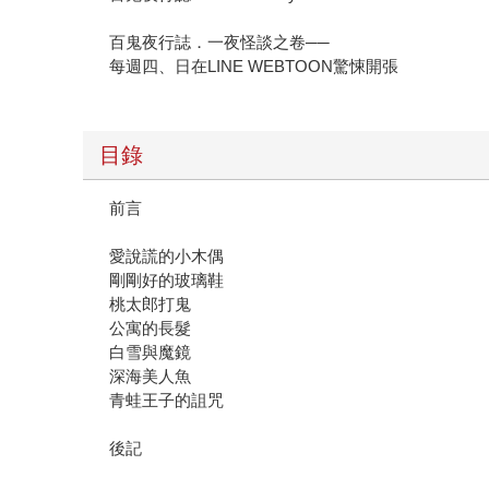
百鬼夜行誌．一夜怪談之卷──
每週四、日在LINE WEBTOON驚悚開張
目錄
前言
愛說謊的小木偶
剛剛好的玻璃鞋
桃太郎打鬼
公寓的長髮
白雪與魔鏡
深海美人魚
青蛙王子的詛咒
後記