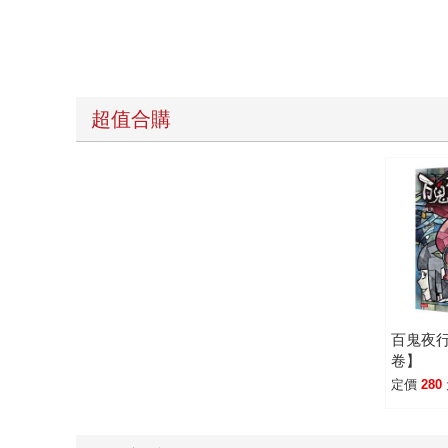
超值合購
百鬼夜
卷】
定價
280