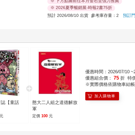
※ 下方點圖前往本月金石堂強力推薦
※ 2026夏季暢銷展-時報2書75折
預計 2026/08/10 出貨
參考庫存量：2
預訂
優惠時間：2026/07/10 ~20
優惠組合價：
75
折
特
※實際價格依購物車結帳
加入購物車
行誌【童話
憨大二人組之道德解放
軍
元
定價
100
元