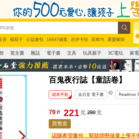
圭吾
楊双子
公益書包
16647續集
吉伊卡哇
高希均
通靈藥師
路邊攤新作
馬斯克
玩具總動員5
超慢跑
館
英文書
雜誌
電子書
文具
玩具親子
3C電玩
家
百鬼夜行誌【童話卷】
?
紙本平裝
金石堂 電子書
Readmoo
221
79
折
元
280
元
買整套
認購希望書包，幫助弱勢孩童上學不