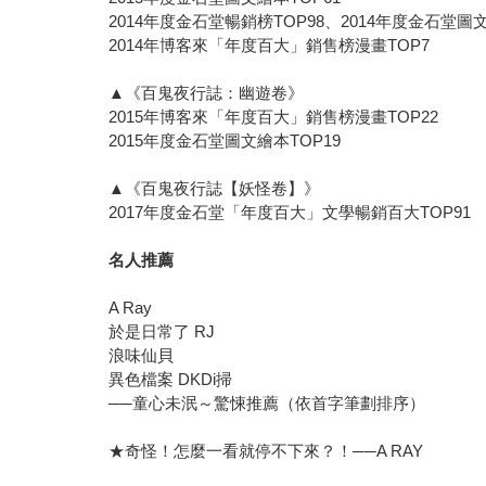
2014年度金石堂暢銷榜TOP98、2014年度金石堂圖
2014年博客來「年度百大」銷售榜漫畫TOP7
▲《百鬼夜行誌：幽遊卷》
2015年博客來「年度百大」銷售榜漫畫TOP22
2015年度金石堂圖文繪本TOP19
▲《百鬼夜行誌【妖怪卷】》
2017年度金石堂「年度百大」文學暢銷百大TOP91
名人推薦
A Ray
於是日常了 RJ
浪味仙貝
異色檔案 DKDi掃
──童心未泯～驚悚推薦（依首字筆劃排序）
★奇怪！怎麼一看就停不下來？！──A RAY