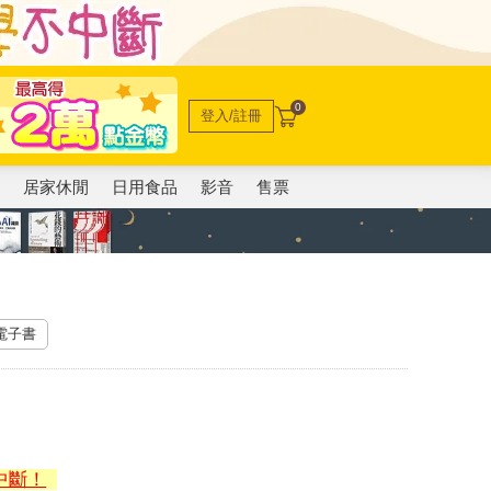
0
登入/註冊
電
居家休閒
日用食品
影音
售票
 電子書
中斷！