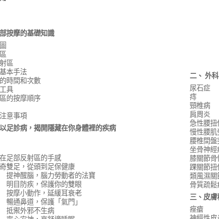
部按摩的基礎知識
圖
區
射區
基本手法
二、
外科
的時間和次數
尿石症
工具
痔
區的按摩順序
頸椎病
肩周炎
注意事項
急性腰扭
以足診病，揭開隱藏在你身體裡的疾病
慢性腰肌
腰椎間盤
坐骨神經
在足部反射區的手感
膝關節骨
奇雙足，從頭到足保健康
踝關節扭
 提神醒腦，腦力勞動者的法寶
類風濕關
 明目防疾，保護你的雙眼
骨質疏鬆
 按摩小動作，延緩耳衰老
三、
皮膚
 暢通鼻道，保護「氣門」
痤瘡
 抵禦外邪不生病
神經性皮