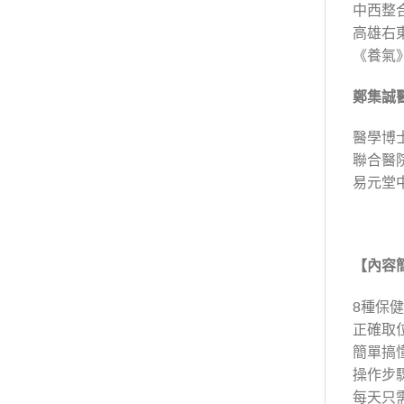
中西整
高雄右
《養氣
鄭集誠
醫學博
聯合醫
易元堂
【內容
8種保健
正確取位
簡單搞懂
操作步
每天只