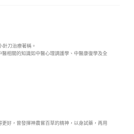
小針刀治療著稱。
中醫相關的知識如中醫心理調護學、中醫康復學及全
得更好，曾發揮神農嘗百草的精神，以身試藥，再用