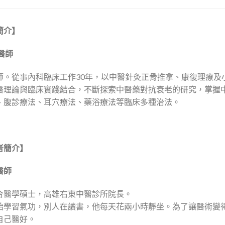
簡介】
醫師
師。從事內科臨床工作30年，以中醫針灸正骨推拿、康復理療及
醫理論與臨床實踐結合，不斷探索中醫藥對抗衰老的研究，掌握
、腹診療法、耳穴療法、藥浴療法等臨床多種治法。
者簡介】
醫師
合醫學碩士，高雄右東中醫診所院長。
始學習氣功，別人在讀書，他每天花兩小時靜坐。為了讓醫術變
自己醫好。