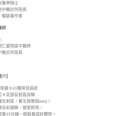
合醫學碩士
東中醫診所院長
》暢銷書作者
醫師
士
院仁愛院區中醫師
中醫診所院長
簡介】
常識 X 61種常見病症
 X 足部反射區詳解
反射區，養生按摩超easy！
驟全彩圖解，隨查即用，
需要15分鐘，輕鬆養成好體質。