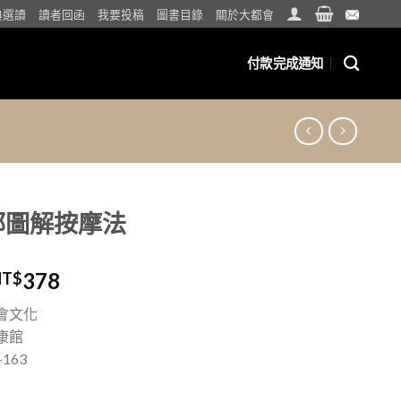
典選讀
讀者回函
我要投稿
圖書目錄
關於大都會
付款完成通知
部圖解按摩法
378
NT$
會文化
康館
163