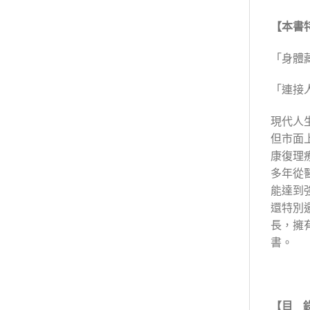
【本書
「身體
「連接
現代人
但市面
康復理
多年從
能達到
還特別
長，擁
書。
【目 