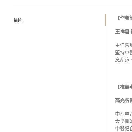
【作者
描述
王祥雲
主任醫
堅持中
息刮痧
【推薦
高堯楷
中西整
大學開
中醫把