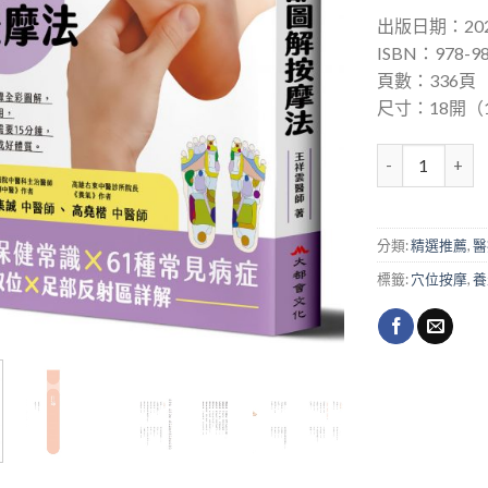
出版日期：202
ISBN：978-98
頁數：336頁
尺寸：18開（1
最強足部圖解按
分類:
精選推薦
,
醫
標籤:
穴位按摩
,
養