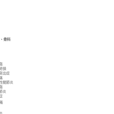
、骨科
傷
勞損
突出症
痛
性關節炎
傷
節炎
症
科
炎