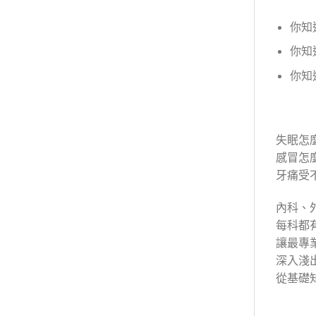
你知
你知
你知
失眠怎
感冒怎
牙痛受
內科、
每科都
讓最專
深入淺
從基礎