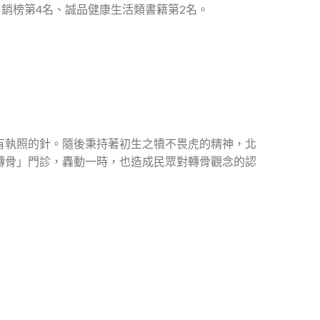
日銷榜第4名、誠品健康生活類書籍第2名。
有執照的針。隨後秉持著初生之犢不畏虎的精神，北
轉骨」門診，轟動一時，也造成民眾對轉骨觀念的認