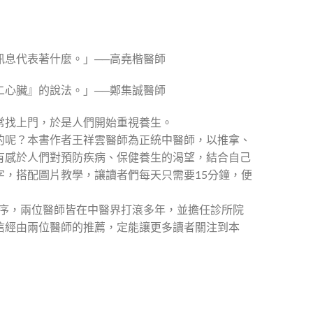
息代表著什麼。」──高堯楷醫師
心臟』的說法。」──鄭集誠醫師
常找上門，於是人們開始重視養生。
的呢？本書作者王祥雲醫師為正統中醫師，以推拿、
有感於人們對預防疾病、保健養生的渴望，結合自己
，搭配圖片教學，讓讀者們每天只需要15分鐘，便
薦序，兩位醫師皆在中醫界打滾多年，並擔任診所院
信經由兩位醫師的推薦，定能讓更多讀者關注到本