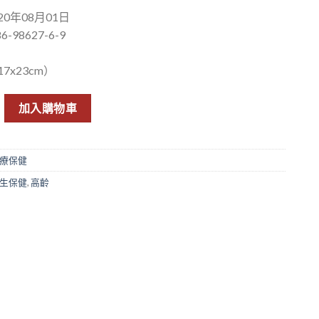
0年08月01日
6-98627-6-9
7x23cm）
摩法 數量
加入購物車
療保健
生保健
,
高齡