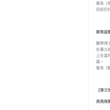
著有《
目前仍
鄭集誠
醫學博
在署立
上在當
識。
著有《
【專文
高堯楷