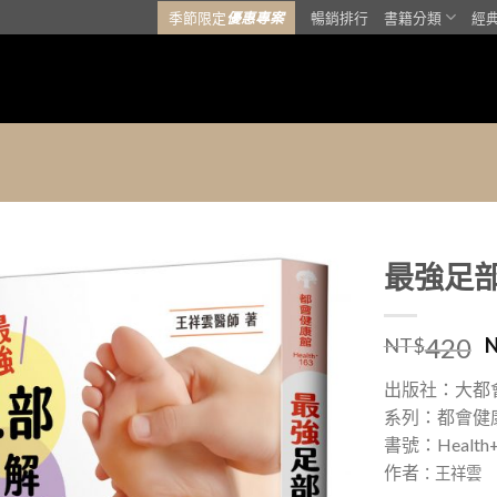
季節限定
優惠專案
暢銷排行
書籍分類
經
最強足
加入
420
「願
NT$
望清
單」
出版社：大都
系列：都會健
書號：Health+
作者
：王祥雲