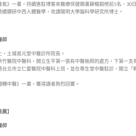
養氣》一書，持續進駐博客來醫療保健類書籍暢銷榜前5名、30
持續鑽研中西人體醫學，攻讀陽明大學腦科學研究所博士。
醫師
士，土城易元堂中醫診所院長。
新竹醫院中醫科，開立生平第一張有中醫執照的處方，下第一支
時台北市立仁愛醫院中醫科上班，並在尊生堂中醫駐診，開立「
翻轉中醫》一書，獲得讀者熱烈回響。
推薦】
醫師