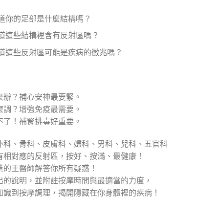
道你的足部是什麼結構嗎？
道這些結構裡含有反射區嗎？
道這些反射區可能是疾病的徵兆嗎？
麼辦？補心安神最要緊。
麼調？增強免疫最需要。
不了！補腎排毒好重要。
外科、骨科、皮膚科、婦科、男科、兒科、五官科
有相對應的反射區，按好、按滿、最健康！
業的王醫師解答你所有疑惑！
出的說明，並附註按摩時間與最適當的力度，
知識到按摩調理，揭開隱藏在你身體裡的疾病！