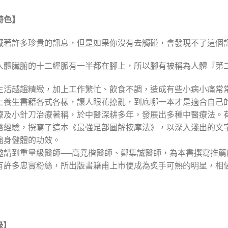
特色】
藏著許多珍貴的訊息，但是如果你沒有去觸碰，會發現不了這個訊
人體臟腑的十二經脈有一半都在腳上，所以腳有被稱為人體『第二
生活越趨精緻，加上工作繁忙、飲食不調，造成有些小病小痛常
上養生書籍各式各樣，讓人眼花撩亂，到底哪一本才是適合自己
療及小針刀治療著稱，於中醫深耕多年，發展出多種中醫療法。
醫經驗，撰寫了這本《最強足部圖解按摩法》，以深入淺出的文字
強身健體的功效。
邀請到重量級醫師──高堯楷醫師、鄭集誠醫師，為本書撰寫推
有許多忠實粉絲，所出版書籍甫上市便成為炙手可熱的明星，相
錄】