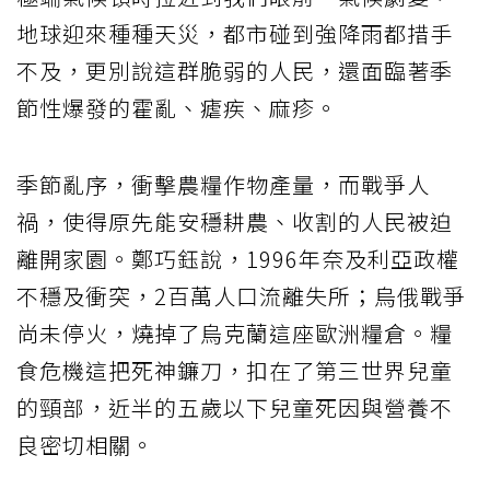
地球迎來種種天災，都市碰到強降雨都措手
不及，更別說這群脆弱的人民，還面臨著季
節性爆發的霍亂、瘧疾、麻疹。
季節亂序，衝擊農糧作物產量，而戰爭人
禍，使得原先能安穩耕農、收割的人民被迫
離開家園。鄭巧鈺說，1996年奈及利亞政權
不穩及衝突，2百萬人口流離失所；烏俄戰爭
尚未停火，燒掉了烏克蘭這座歐洲糧倉。糧
食危機這把死神鐮刀，扣在了第三世界兒童
的頸部，近半的五歲以下兒童死因與營養不
良密切相關。