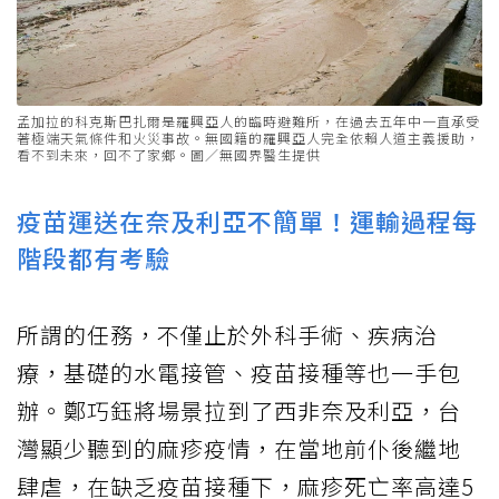
孟加拉的科克斯巴扎爾是羅興亞人的臨時避難所，在過去五年中一直承受
著極端天氣條件和火災事故。無國籍的羅興亞人完全依賴人道主義援助，
看不到未來，回不了家鄉。圖／無國界醫生提供
疫苗運送在奈及利亞不簡單！運輸過程每
階段都有考驗
所謂的任務，不僅止於外科手術、疾病治
療，基礎的水電接管、疫苗接種等也一手包
辦。鄭巧鈺將場景拉到了西非奈及利亞，台
灣顯少聽到的麻疹疫情，在當地前仆後繼地
肆虐，在缺乏疫苗接種下，麻疹死亡率高達5