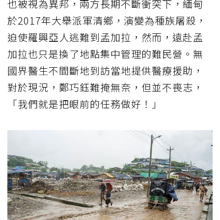
也被視為異邦，兩方長期不斷衝突下，緬甸
於2017年大舉派軍清鄉，演變為種族屠殺，
迫使羅興亞人逃難到孟加拉，然而，遠赴孟
加拉也只是換了地點集中管理的難民營。無
國界醫生不間斷地到訪當地提供醫療援助，
對於現況，鄭巧鈺難掩無奈，但並不喪志，
「我們就是把眼前的任務做好！」