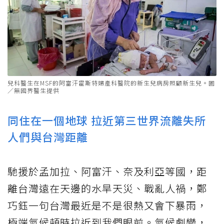
兒科醫生在MSF的阿富汗霍斯特婦產科醫院的新生兒病房照顧新生兒。圖
／無國界醫生提供
同住在一個地球 拉近第三世界流離失所
人們與台灣距離
馳援於孟加拉、阿富汗、奈及利亞等國，距
離台灣遠在天邊的水旱天災、戰亂人禍，鄭
巧鈺一句台灣最近是不是很熱又會下暴雨，
極端氣候頓時拉近到我們眼前。氣候劇變，