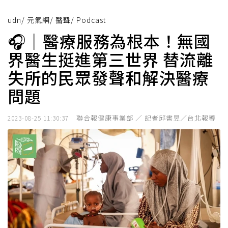
udn
/
元氣網
/
醫聲
/
Podcast
🎧｜醫療服務為根本！無國
界醫生挺進第三世界 替流離
失所的民眾發聲和解決醫療
問題
聯合報健康事業部 ／ 記者邱書昱／台北報導
2023-08-25 11:30:37