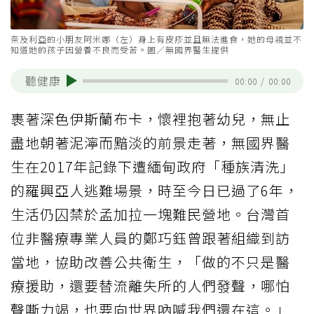
奈及利亞的小朋友阿米娜（左）身上有皮疹並且無法進食，她的母親並不
知道她的孩子因營養不良而受苦。圖／無國界醫生提供
聽健康
00:00
/
00:00
裹著深色伊斯蘭布卡，懷裡抱著幼兒，無止
盡地朝著泥濘而黯淡的前景走著，無國界醫
生在2017年記錄下遭緬甸政府「種族清洗」
的羅興亞人逃難場景，時至今日已過了6年，
生活仍囚禁於孟加拉一塊難民營地。台灣首
位非醫療專業人員的鄭巧鈺曾跟著組織到訪
當地，協助改善公共衛生，「做的不只是醫
療援助，還要替流離失所的人們發聲，哪怕
聲嘶力竭，也要向世界吶喊我們還在這。」