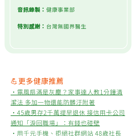
音訊錄製：
健康事業部
特別感謝：
台灣無國界醫生
💪更多健康推薦
‧電風扇滿是灰塵？家事達人教1分鐘清
潔法 多加一物還能防髒汙附著
‧45歲男存2千萬提早退休 接信用卡公司
通知「淚回職場」：有錢也碰壁
‧用千元手機、拒絕社群網站 48歲社長