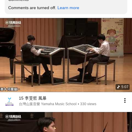
Comments are turned off. 
Learn more
5:07
15 李旻哲 風暴
台灣山葉音樂 Yamaha Music School
•
330 views