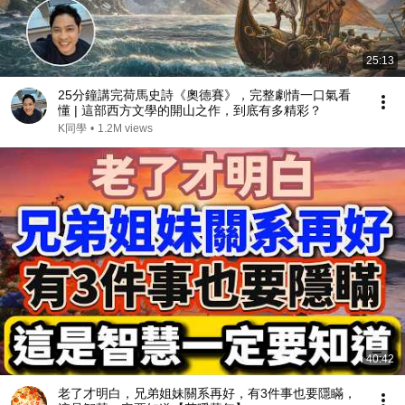
25:13
25分鐘講完荷馬史詩《奧德賽》，完整劇情一口氣看
懂 | 這部西方文學的開山之作，到底有多精彩？
K同學
•
1.2M views
40:42
老了才明白，兄弟姐妹關系再好，有3件事也要隱瞞，