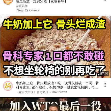
這是智慧一定要知道【花暖暮年】
花暖暮年
New
29K views
47:40
牛奶加上它，骨头烂成渣！吃一次骨头就破一个洞，骨
科专家1口都不敢碰，不想70岁一过就坐轮椅的，再喜
欢都要忌口！【家庭大医生】
《家有大中医》官方频道
•
704K views