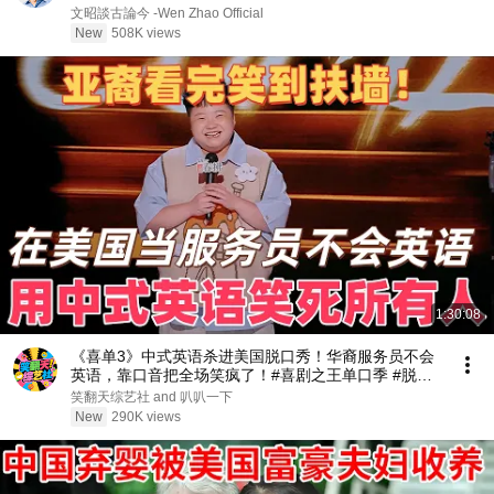
文昭談古論今 -Wen Zhao Official
New
508K views
1:30:08
《喜单3》中式英语杀进美国脱口秀！华裔服务员不会
英语，靠口音把全场笑疯了！#喜剧之王单口季 #脱口
秀 #搞笑 #喜剧 #funny #综艺
笑翻天综艺社 and 叭叭一下
New
290K views