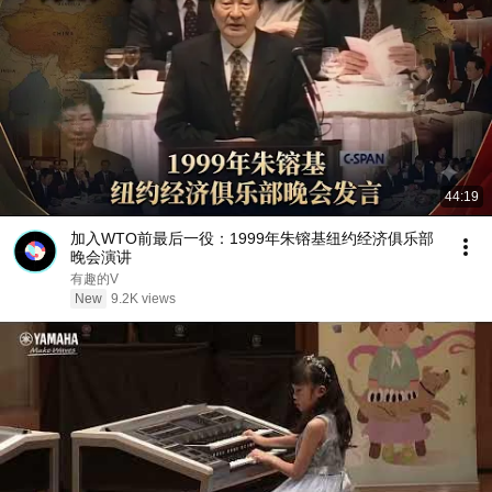
44:19
加入WTO前最后一役：1999年朱镕基纽约经济俱乐部
晚会演讲
有趣的V
New
9.2K views