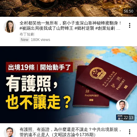
56:50
全村都笑他一無所有，窮小子進深山靠神秘蜂蜜翻身！
#被踢出局後我成了山野蜂王 #鄉村逆襲 #創業短劇 #
養蜂致富 #窮小子逆襲 #打臉爽劇 #白手起家 #人生翻
布丁短劇
盤 #熱門短劇
New
180K views
22:13
有護照、有簽證，為什麼還是不讓走？中共出境新規，
管的遠不止是人（文昭談古論今1735期）