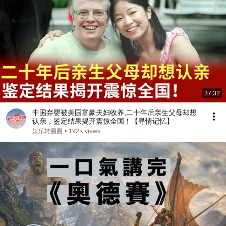
37:32
中国弃婴被美国富豪夫妇收养,二十年后亲生父母却想
认亲，鉴定结果揭开震惊全国！【寻情记忆】
娱乐转圈圈
•
192K views