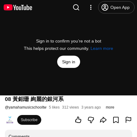
Open App
Sign in to confirm you’re not a bot
This helps protect our community.
Learn more
Sign in
08 黃鉬珊 絢麗的銀河系
@
yamahamusicschooltw
5 likes
312 views
3 years ago
more
Subscribe
Comments