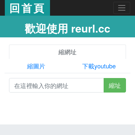
回首頁
歡迎使用 reurl.cc
縮網址
縮圖片
下載youtube
縮址