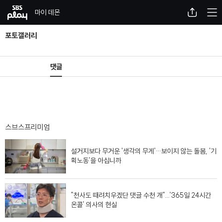
SBS
메뉴
공유
마이 데몬
포토갤러리
 레이어 닫기 (오른쪽으로 닫힘)
댓글
스브스프리미엄
설거지보다 무거운 '생각의 무게'…보이지 않는 돌봄, '기
획노동'을 아십니까
"천사도 때려치우겠단 댓글 수천 개"...'365일 24시간
온콜' 의사의 현실