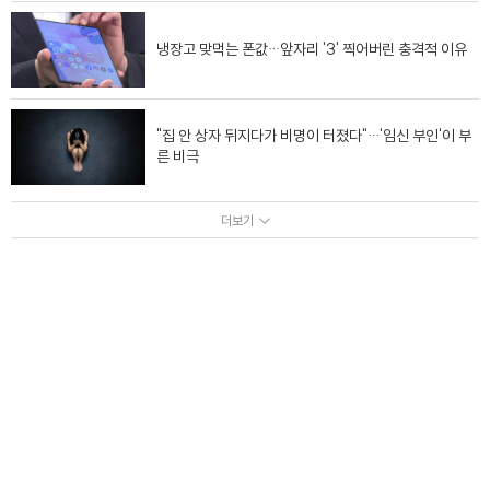
냉장고 맞먹는 폰값…앞자리 '3' 찍어버린 충격적 이유
"집 안 상자 뒤지다가 비명이 터졌다"…'임신 부인'이 부
른 비극
더보기