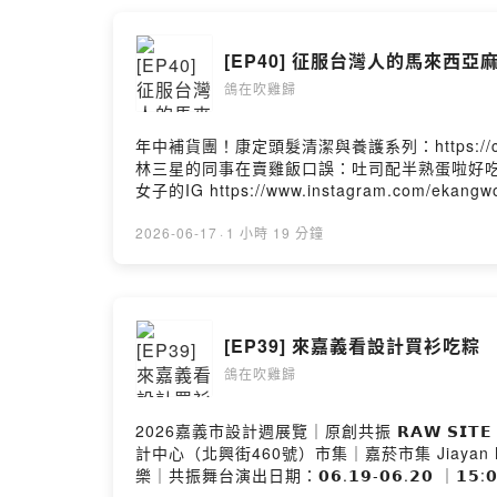
[EP40] 征服台灣人的馬來西亞
鴿在吹雞歸
年中補貨團！康定頭髮清潔與養護系列：https:/
林三星的同事在賣雞飯口誤：吐司配半熟蛋啦好吃的地圖：htt
女子的IG https://www.instagram.com/e
Firstory Hosting
2026-06-17
·
1 小時 19 分鐘
[EP39] 來嘉義看設計買衫吃粽
鴿在吹雞歸
2026嘉義市設計週展覽｜原創共振 𝗥𝗔𝗪 𝗦𝗜𝗧𝗘 𝗣𝗥𝗢
計中心（北興街460號）市集｜嘉菸市集 Jiayan Market x 出
樂｜共振舞台演出日期：𝟬𝟲.𝟭𝟵-𝟬𝟲.𝟮𝟬 ｜𝟭𝟱