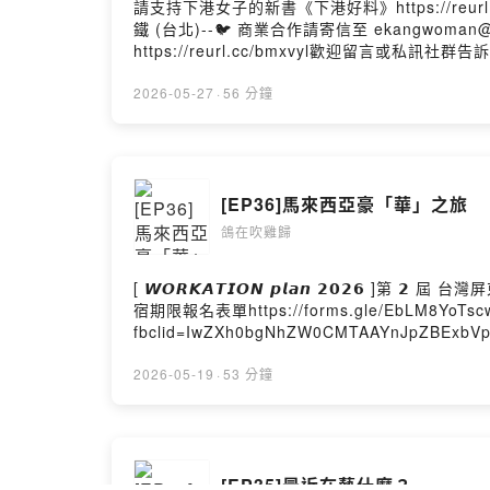
請支持下港女子的新書《下港好料》https://r
鐵 (台北)--🐦 商業合作請寄信至 ekangwoman@gm
https://reurl.cc/bmxvyl歡迎留言或私訊社群告訴
2026-05-27
·
56 分鐘
[EP36]馬來西亞豪「華」之旅
鴿在吹雞歸
[ 𝙒𝙊𝙍𝙆𝘼𝙏𝙄𝙊𝙉 𝙥𝙡𝙖𝙣 𝟮
宿期限報名表單https://forms.gle/EbLM8YoTscwJs
fbclid=IwZXh0bgNhZW0CMTAAYnJpZBExbV
jjMKaTiuz62pNuab4hlnWLgR2tRY3
麻坡很懂台灣真正見識到什麼叫華人社會Seni SattiS
2026-05-19
·
53 分鐘
https://www.instagram.com/ekangwom
Hosting
[EP35]最近在藝什麼？