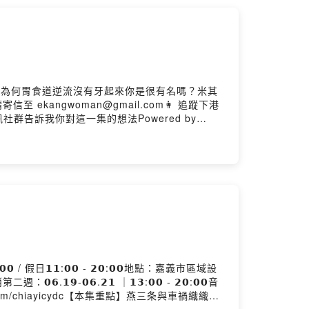
基吃很大為何胃食道逆流沒有牙起來你是很有名嗎？米其
至 ekangwoman@gmail.com👩 追蹤下港
歡迎留言或私訊社群告訴我你對這一集的想法Powered by
𝟬𝟬 / 假日𝟭𝟭:𝟬𝟬 - 𝟮𝟬:𝟬𝟬​地點：嘉義市區域設
𝟵-𝟬𝟲.𝟮𝟭 ｜𝟭𝟯:𝟬𝟬 - 𝟮𝟬:𝟬𝟬音
tagram.com/chiayicydc【本集重點】燕三条與車禍織織人