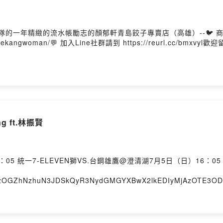
一年精緻的流水帳勵志的顏郁軒青島餃子專賣店（高雄）--🐦 商業合作請寄
com/ekangwoman/💬 加入Line社群請到 https://reurl.cc/
g ft.林振賢
16：05 統一7-ELEVEN獅VS.台鋼雄鷹@澄清湖7月5日（日）16：
jhzOGZhNzhuN3JDSkQyR3NydGMGYXBwX2lkEDIyMjAzOTE3
2T77NQ_aem_23vCw4vRmmrNi0B865Gtawhttps://ticke
寶特瓶換安打高雄是咱的根冒煙的喬 湖畔咖啡館（高雄）--🐦 商業合作
m.com/ekangwoman/💬 加入Line社群請到 https://reurl.