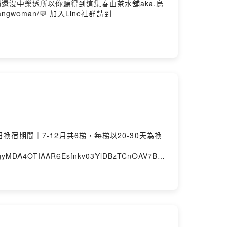
的太陽還沒中樂透所以你聽得到這集春山茶水舖aka.烏
kangwoman/💬 加入Line社群請到
6年5月22日換宿期間｜7-12月共6梯，每梯以20-30天為換
gyMDA4OTIAAR6Esfnkv03YlDBzTCnOAV7BIU
屋臉書查詢【本集重點】吉隆坡小強長頸鹿故事館我愛天線很長的
com👩 追蹤下港女子的IG
告訴我你對這一集的想法Powered by Firstory