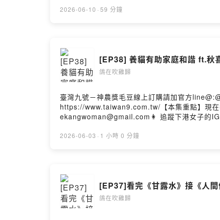
與山津塢嘉義是什麼顏色義美西服號煎肉粽(嘉義)--🐦
https://www.instagram.com/ekangwom
2026-06-10
·
59 分鐘
Hosting
[EP38] 養貓有助家庭和諧 ft.秋
鴿在吹雞歸
臺灣九號－神農獎毛豆線上訂購請加官方line@:@12
https://www.taiwan9.com.tw/【
ekangwoman@gmail.com👩 追蹤下港女子的IG ht
訴我你對這一集的想法Powered by Firstory Hos
2026-06-03
·
1 小時 0 分鐘
[EP37]看完《甘露水》接《人
鴿在吹雞歸