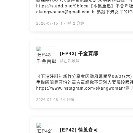
https://s.add.one/9bfeca【本集重
ekangwoman@gmail.com👩 追蹤下港女子的IG ht
訴我你對這一集的想法Powered by Firstory Hos
2026-07-15
·
1 小時 2 分鐘
[EP43] 千金賣鄰
鴿在吹雞歸
《下港好料》新竹分享會因颱風延期至08/01(六)，14:0
手機顧問最可怕的童言童語你不要別人要曉玲眼裡我們是
https://www.instagram.com/ekangwom
Hosting
2026-07-08
·
54 分鐘
[EP42] 情蒐麥可