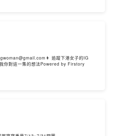
man@gmail.com👩 追蹤下港女子的IG
告訴我你對這一集的想法Powered by Firstory
寶重量7/13~7/31開團