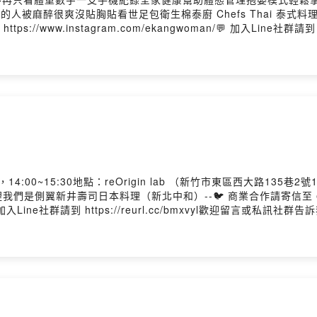
點】不會呼吸的人被麻醉很爽沒貼胸貼看世足包衛生棉泰廚 Chefs Thai 泰式
tps://www.instagram.com/ekangwoman/💬 加入Line社群請到
ting
0~15:30地點：reOrigin lab （新竹市東區西大路135巷2號1F）報
側翼新井壽司日本料理（新北中和）--🐦 商業合作請寄信至 ekangw
an/💬 加入Line社群請到 https://reurl.cc/bmxvyl歡迎留言或私訊社群