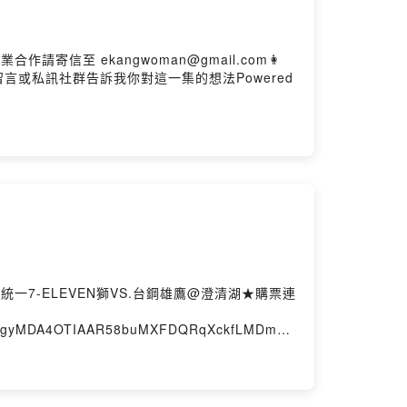
信至 ekangwoman@gmail.com👩
bmxvyl歡迎留言或私訊社群告訴我你對這一集的想法Powered
05 統一7-ELEVEN獅VS.台鋼雄鷹@澄清湖★購票連
ODgyMDA4OTIAAR58buMXFDQRqXckfLMDmnn
t.tsghawks.com其它門票好康活動，請至下港女子的FB粉專
請寄信至 ekangwoman@gmail.com
cc/bmxvyl歡迎留言或私訊社群告訴我你對這一集的想法