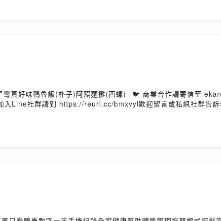
味鴨魯飯(朴子)阿照麵攤(西螺)--🐦 商業合作請寄信至 ekangwo
an/💬 加入Line社群請到 https://reurl.cc/bmxvyl歡迎留言或私訊社群
不再只看體重數字一支手機紀錄全家健康幫助體態管理抱嬰模式輕鬆掌握寶