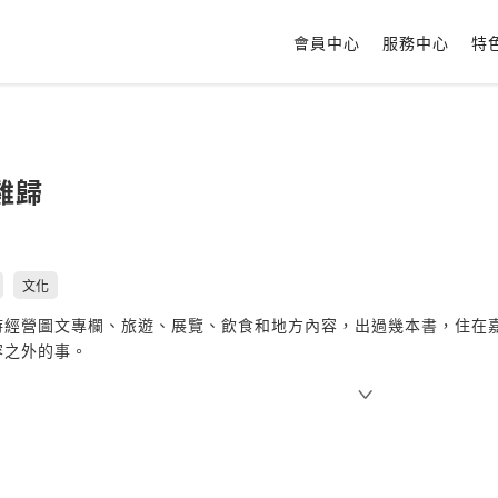
會員中心
服務中心
特
雞歸
文化
經營圖文專欄、旅遊、展覽、飲食和地方內容，出過幾本書，住在嘉義
容之外的事。
寄：
ekangwoman@gmail.com
angwoman.com/