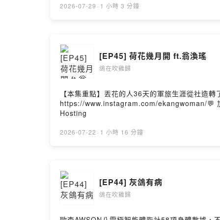
2026-07-29
·
1 小時 3 分鐘
[EP45] 荷花幾月開 ft.翁渙瑤
鴿在吹雞歸
【本集重點】丟花的人36天的軍旅生涯從社造轉了彎真好
https://www.instagram.com/ekangwom
Hosting
2026-07-22
·
1 小時 16 分鐘
[EP44] 灰鴿有病
鴿在吹雞歸
歐森AWSON八電極智能體脂計58項身體數據，