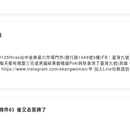
 商業合作請寄信至 ekangwoman@gmail.com👩 追蹤下港女
an/💬 加入Line社群請到 https://reurl.cc/bmxvyl歡迎留言或私訊社群
喜
5fhras台中金典第六市場門市(健行路1049號3樓)FB：臺灣九號－神
本集重點】現在每天都有橘要三花或黑貓結果變橘貓Poki與秋香哭了臺灣九號(高
tps://www.instagram.com/ekangwoman/💬 加入Line社群請到
ting
間條件8》後又去簽牌了