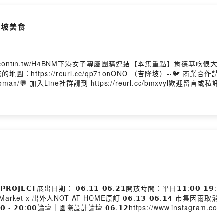
麻坡美食
/contin.tw/H4BNM下港女子專屬團購連結【本集重點】肯德
ps://reurl.cc/qp71onONO （吉隆坡）--🐦 商業合作請寄信
kangwoman/💬 加入Line社群請到 https://reurl.cc/bmxvyl
𝗝𝗘𝗖𝗧展出日期： 𝟬𝟲.𝟭𝟭-𝟬𝟲.𝟮𝟭開放時間：平日𝟭𝟭:𝟬𝟬-𝟭𝟵:
外人NOT AT HOME原訂 𝟬𝟲.𝟭𝟯-𝟬𝟲.𝟭𝟰 市集因雨取消第二週：𝟬𝟲.
:𝟬𝟬 - 𝟮𝟬:𝟬𝟬論壇｜國際設計論壇 𝟬𝟲.𝟭𝟮https://www.ins