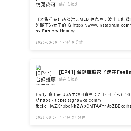
鴿在吹雞歸
【本集重點】訪談當天MLB 休息室：波士頓紅襪隊的
追蹤下港女子的IG https://www.instagram.
by Firstory Hosting
2026-06-30
·
1 小時 0 分鐘
[EP41] 台鋼雄鷹來了還在Feelin
鴿在吹雞歸
Party 鷹 the USA主題日賽事：7月4日（六）
結https://ticket.tsghawks.com/?
fbclid=IwZXh0bgNhZW0CMTAAYnJpZBExd
8sA2gS8J5pIMxUK_UV6jSyCIeHUuXUIp5
【本集重點】麥可想去美國完封味全，2次跟球迷打架撿
2026-06-24
·
1 小時 37 分鐘
👩 追蹤下港女子的IG https://www.instagra
Powered by Firstory Hosting