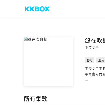
鴿在吹
下港女子
藝術
生活
下港女子平時
平常書寫內
合作邀約請
官網：
所有集數
https://ek