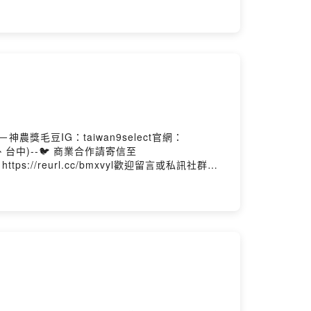
子的IG
告訴我你對這一集的想法Powered by Firstory
農獎毛豆IG：taiwan9select官網：
雄、台中)--🐦 商業合作請寄信至
 https://reurl.cc/bmxvyl歡迎留言或私訊社群告