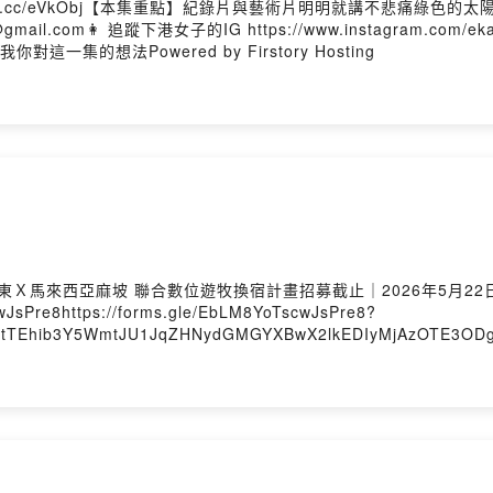
eurl.cc/eVkObj【本集重點】紀錄片與藝術片明明就講不悲痛綠色
ail.com👩 追蹤下港女子的IG https://www.instagram.com/e
我你對這一集的想法Powered by Firstory Hosting
𝟬𝟮𝟲 ]第 𝟮 屆 台灣屏東Ｘ馬來西亞麻坡 聯合數位遊牧換宿計畫招募截止｜202
Pre8https://forms.gle/EbLM8YoTscwJsPre8?
ptTEhib3Y5WmtJU1JqZHNydGMGYXBwX2lkEDIyMjAzOTE3OD
xE9XE0g_aem_VjYYbALhKVlwYfdsYC5IQQ或是到繫。本
orru（吉隆坡）--🐦 商業合作請寄信至 ekangwoman@gmail.
an/💬 加入Line社群請到 https://reurl.cc/bmxvyl歡迎留言或私訊社群