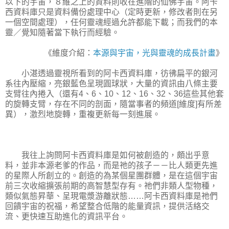
以下的宇宙，８維之上的資料則收在進階的仙佛宇宙。阿卡
西資料庫只是資料備份處理中心（定時更新，修改者則在另
一個空間處理），任何靈魂經過允許都能下載；而我們的本
靈／覺知隨著當下執行而經驗。
《維度介紹：
本源與宇宙，光與靈魂的成長計畫
》
小湛透過靈視所看到的阿卡西資料庫，彷彿扁平的銀河
系往內壓縮，亮銀藍色呈現圓球狀，大量的資訊由八條主要
支臂往內捲入（還有4、6、10、12、16、32、36這些其他套
的旋轉支臂，存在不同的剖面，隨當事者的頻道[維度]有所差
異），激烈地旋轉，重複更新每一刻進展。
我往上詢問阿卡西資料庫是如何被創造的，頗出乎意
料，並非本源老爹的作品，而是祂的孩子－－比人類更先進
的星際人所創立的。創造的為某個星團群體，是在這個宇宙
前三次收縮擴張前期的高智慧型存有。祂們非類人型物種，
類似氣態昇華、呈現電漿游離狀態……阿卡西資料庫是祂們
回饋宇宙的祝福，希望整合低階的能量資訊，提供活絡交
流、更快速互助進化的資訊平台。