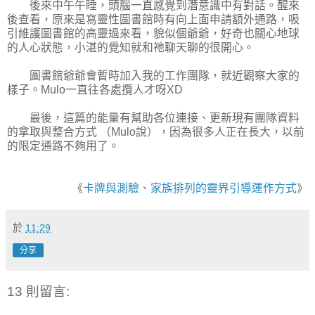
後來中午午睡，頭腦一直感覺到潛意識中有對話。醒來
後查看，原來是寫靈性圖書館時有向上面申請額外通路，吸
引維護圖書館的高靈過來看，貌似個爺爺，好奇也關心地球
的人心狀態，小湛的覺知就和祂聊天聊的很開心。
圖書館爺爺會暫時加入我的工作團隊，就近觀察大家的
樣子。Mulo一直往各處攬人才呀XD
最後，這篇的能量有幫助各位連接、更新現有團隊資料
的拿取與整合方式 （Mulo說），因為很多人正在長大，以前
的限定通路不夠用了。
《
卡牌與測驗、家族排列的靈界引導運作方式
》
於
11:29
分享
13 則留言: