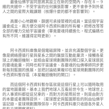
最後仙佛宇宙同意將其設立在新的空間內，存在８－９
維的夾縫中，不受宇宙的任何擴張影響，更不會參予到外星
人之間的星際大戰課題（核爆什麼的都不會影響到）。
高層小心地觀察、篩選可承接管裡的成員。當這個宇宙
議會成立，兩方便交接阿卡西資料庫的所有權，把修改等等
全部的權力交給宇宙議會（畢竟靈魂持續進化，程式編碼也
有所不同，維護得定時更新）。
阿卡西資料庫像是個電磁屏障，並非充滿整個宇宙。更
像是網絡遵循行星與星系之間的盤旋互動能量流，接觸各星
球上的輪迴機制，並經由星球規劃團隊的閘口探入星球居民
的靈魂能量，同時也和宇宙議會、各靈魂的仙佛導師同步更
新每刻藍圖的進展，並把討論結果複印在星球規劃團隊的阿
卡西資料暫存區（本星輪迴機制的閘口）。
而這個阿卡西資料暫存區就是這個行星上可以隨時取用
的當地圖書館。基本上我們地球人互看前世今生，地球世上
的人事資料都從這兒拿的，而對方的星際前世，則是由對方
的本靈或者團隊提供。（星球歷史與藍圖那些的則由仙佛宇
宙記錄，星球規劃團隊保存。阿卡西資料庫只收錄各外星人
的
有立場
觀察資料）