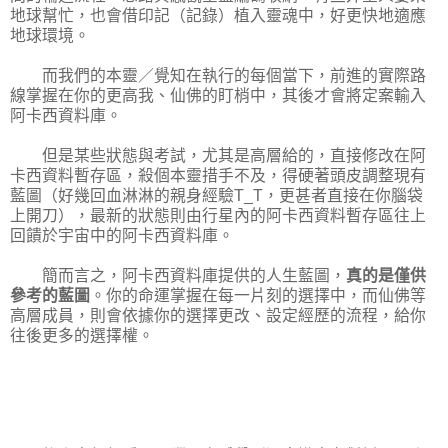
地球幫忙，也會借印記（記錄）植入靈魂中，好更快地適應
地球環境。
而我們的本靈／覺知在執行的每個當下，前進的實際路
線掌握在你的更高我、仙佛的盯梢中，其後才會將定案輸入
阿卡西資料庫。
但是某些狀態與考試，尤其是高層給的，直接修改在阿
卡西資料暫存區，殺個本靈措手不及，得硬著頭皮調整現有
藍圖（好幾回血淋淋的親身經驗T_T，更甚者直接在你腦袋
上開刀），最新的狀態則由行星內的阿卡西資料暫存區往上
回饋於宇宙中的阿卡西資料庫。
簡而言之，阿卡西資料庫提供的人生藍圖，
真的是僅供
參考的藍圖
。你的命運掌握在每一片刻的選擇中，而仙佛等
高層成員，則會依據你的選擇更改、設定經歷的流程，給你
往後更多的選擇權。