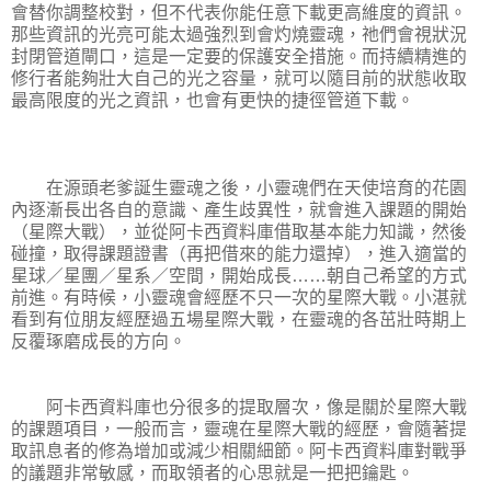
會替你調整校對，但不代表你能任意下載更高維度的資訊。
那些資訊的光亮可能太過強烈到會灼燒靈魂，祂們會視狀況
封閉管道閘口，這是一定要的保護安全措施。而持續精進的
修行者能夠壯大自己的光之容量，就可以隨目前的狀態收取
最高限度的光之資訊，也會有更快的捷徑管道下載。
在源頭老爹誕生靈魂之後，小靈魂們在天使培育的花園
內逐漸長出各自的意識、產生歧異性，就會進入課題的開始
（星際大戰），並從阿卡西資料庫借取基本能力知識，然後
碰撞，取得課題證書（再把借來的能力還掉），進入適當的
星球／星團／星系／空間，開始成長……朝自己希望的方式
前進。有時候，小靈魂會經歷不只一次的星際大戰。小湛就
看到有位朋友經歷過五場星際大戰，在靈魂的各茁壯時期上
反覆琢磨成長的方向。
阿卡西資料庫也分很多的提取層次，像是關於星際大戰
的課題項目，一般而言，靈魂在星際大戰的經歷，會隨著提
取訊息者的修為增加或減少相關細節。阿卡西資料庫對戰爭
的議題非常敏感，而取領者的心思就是一把把鑰匙。