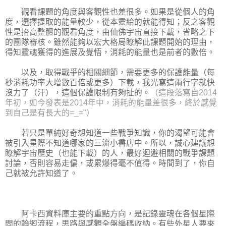
觀看課題的角度與客觀性也差很多。如果是從個人的角
度，選擇提取的能量較少，從本靈給的就能得知；反之客觀
性是抬高整體的觀看角度，由仙佛宇宙直接下載，省略之下
的團隊審核。雖然能夠以宏大格局瞭解此課題開始的理由，
得知靈魂獲得的進展及覺悟，消耗的能量也是前者的數倍。
以及，取得戰爭的相關細節，需要更多的保護能量（每
秒消耗功率大增數百倍或更多）下載，我光寫這兩行字就快
沒力了（汗），這個保護限制有夠扯的。
（這段落寫自2014
年初，如今發表是2014年中，消耗的能量差很多，終於感覺
到自己是有長大的=_="）
若只是單純好奇想知道一些戰爭知識，你的渴望可能會
被引入星際不知道哪家的三流小書店中。所以，誠心建議想
瞭解宇宙歷史（也能下載）的人，最好迴避相關的戰爭課題
討論，否則容易走偏，或累爆得毫不值得。時間到了，你自
己就被允許知道了。
阿卡西資料庫主要的重點方向，是記錄靈魂在各個星際
間的輪迴流程，思路與感觀全盤編碼收納。有些外星人要來