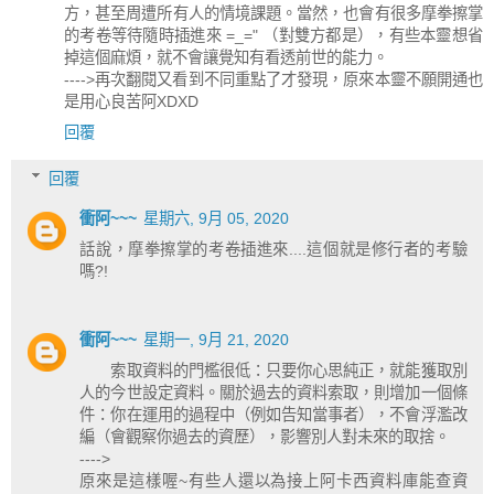
方，甚至周遭所有人的情境課題。當然，也會有很多摩拳擦掌
的考卷等待隨時插進來 =_=" （對雙方都是），有些本靈想省
掉這個麻煩，就不會讓覺知有看透前世的能力。
---->再次翻閱又看到不同重點了才發現，原來本靈不願開通也
是用心良苦阿XDXD
回覆
回覆
衝阿~~~
星期六, 9月 05, 2020
話說，摩拳擦掌的考卷插進來....這個就是修行者的考驗
嗎?!
衝阿~~~
星期一, 9月 21, 2020
索取資料的門檻很低：只要你心思純正，就能獲取別
人的今世設定資料。關於過去的資料索取，則增加一個條
件：你在運用的過程中（例如告知當事者），不會浮濫改
編（會觀察你過去的資歷），影響別人對未來的取捨。
---->
原來是這樣喔~有些人還以為接上阿卡西資料庫能查資