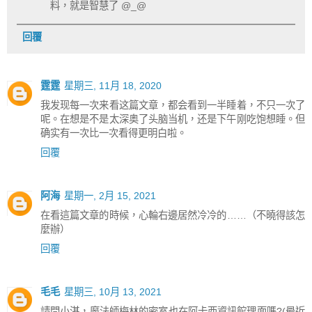
料，就是智慧了 @_@
回覆
霆霆
星期三, 11月 18, 2020
我发现每一次来看这篇文章，都会看到一半睡着，不只一次了
呢。在想是不是太深奥了头脑当机，还是下午刚吃饱想睡。但
确实有一次比一次看得更明白啦。
回覆
阿海
星期一, 2月 15, 2021
在看這篇文章的時候，心輪右邊居然冷冷的……（不曉得該怎
麼辦）
回覆
毛毛
星期三, 10月 13, 2021
請問小湛，魔法師梅林的密室也在阿卡西資訊館理面嗎?(最近