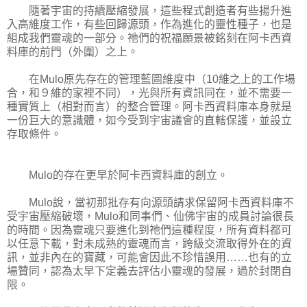
隨著宇宙的持續壓縮發展，這些程式創造者有些揚升進
入高維度工作，有些回歸源頭，作為進化的靈性種子，也是
組成我們靈魂的一部分。祂們的祝福願景被銘刻在阿卡西資
料庫的前門（外圍）之上。
在Mulo原先存在的管理藍圖維度中（10維之上的工作場
合，和９維的家裡不同），光與所有資訊同在，並不需要一
種實質上（相對而言）的整合管理。阿卡西資料庫本身就是
一份巨大的意識體，如今受到宇宙議會的直轄保護，並設立
存取條件。
Mulo的存在更早於阿卡西資料庫的創立。
Mulo說，當初那批存有向源頭請求保留阿卡西資料庫不
受宇宙壓縮破壞，Mulo和同事們、仙佛宇宙的成員討論很長
的時間。因為靈魂只要進化到祂們這種程度，所有資料都可
以任意下載，對未成熟的靈魂而言，跨級交流取得外在的資
訊，並非內在的寶藏，可能會因此不珍惜誤用……也有的立
場贊同，認為太早下定義去評估小靈魂的發展，過於封閉自
限。