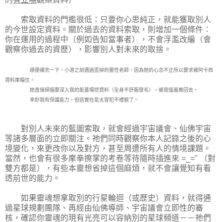
索取資料的門檻很低：只要你心思純正，就能獲取別人
的今世設定資料。關於過去的資料索取，則增加一個條件：
你在運用的過程中（例如告知當事者），不會浮濫改編（會
觀察你過去的資歷），影響別人對未來的取捨。
順便補充一下，小湛之前遇過歪掉的靈性老師，因為她的心念不正所以要求被阿卡西
資料庫檔住，
她直接掃描要深入我的能量場挖資料（全身不舒服發毛），被我惱羞推回去。
幸好我有保護能力，但這實在是太冒犯不禮貌了。
對別人未來的藍圖索取，就會經過宇宙議會、仙佛宇宙
等諸多層面的立即關注。祂們同時觀察你本人記錄之後的心
境變化，來更改你以及對方，甚至周遭所有人的情境課題。
當然，也會有很多摩拳擦掌的考卷等待隨時插進來 =_=" （對
雙方都是），有些本靈想省掉這個麻煩，就不會讓覺知有看
透前世的能力。
如果靈魂想拿取別的行星輪迴（或歷史）資料，就得通
過星球規劃團隊、再經由仙佛導師、宇宙議會立即性的審
核，確認你靈魂的現有光亮可以容納別的星球頻道－－祂們