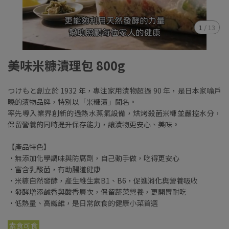
1
/
13
美味米糠漬理包 800g
つけもと創立於 1932 年，專注家用漬物超過 90 年，是日本家喻戶
曉的漬物品牌，特別以「米糠漬」聞名。
率先導入業界創新的過熱水蒸氣設備，烘烤殺菌米糠並嚴控水分，
保留營養的同時提升保存能力，讓漬物更安心、美味。
【產品特色】
•無添加化學調味與防腐劑，自己動手做，吃得更安心
•富含乳酸菌，有助腸道健康
•米糠自然發酵，產生維生素B1、B6，促進消化與營養吸收
•發酵增添鹹香與酸香層次，保留蔬菜營養，更開胃耐吃
•低熱量、高纖維，是日常飲食的健康小菜首選
素食可食