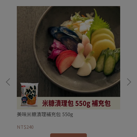
美味米糠漬理補充包 550g
熟成
NT$240
NT