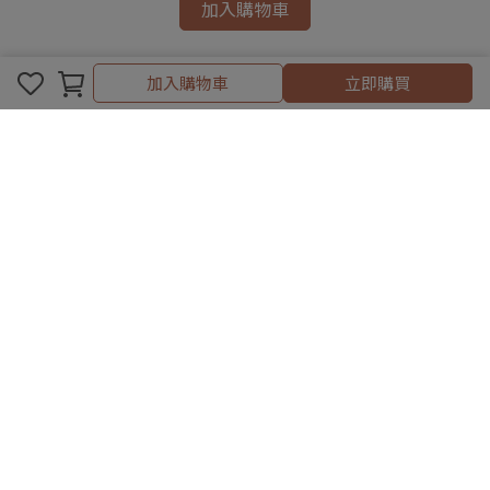
加入購物車
加入購物車
立即購買
日雜本所
客服專線：0918-871728
客服時間：週一至週五9:30-17:30（國定假日休息）
信箱：sales@cosmosworld.com.tw
地址：臺北市中山區民生東路1段42 號11樓之7（辦公室無對外開
放）
Copyright ©
日雜本所RisoLife+
All Rights Reserved.
Designed