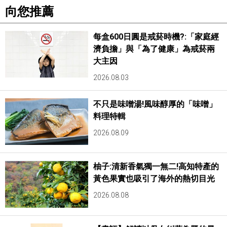
向您推薦
每盒600日圓是戒菸時機?:「家庭經
濟負擔」與「為了健康」為戒菸兩
大主因
2026.08.03
不只是味噌湯!風味醇厚的「味噌」
料理特輯
2026.08.09
柚子:清新香氣獨一無二!高知特產的
黃色果實也吸引了海外的熱切目光
2026.08.08