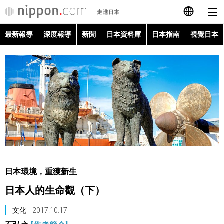
最新報導
深度報導
新聞
日本資料庫
日本指南
視覺日本
日本語
English
简体字
最新報導
Français
深度報導
Español
新聞
العربية
日本環境，重獲新生
日本資料庫
日本人的生命觀（下）
Русский
日本指南
文化
2017.10.17