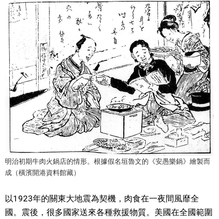
明治初期牛肉火鍋店的情形。根據假名垣魯文的《安愚樂鍋》繪製而
成（橫濱開港資料館藏）
以1923年的關東大地震為契機，肉食在一夜間風靡全
國。震後，很多國家送來各種救援物質。美國在全國範圍