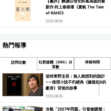
【書評】解讀以母女糾葛為題的最
新作:村上春樹著《夏帆 The Tale
of KAHO》
2026.08.06
熱門報導
社群媒體（SNS）分
停留時間
訪問次數
享數
追悼東野圭吾：無人能想到的詭計
1
——推理小說不朽經典《嫌疑犯X的
獻身》背後的故事
2026.08.05
冷氣「2027年問題」引發搶購潮：