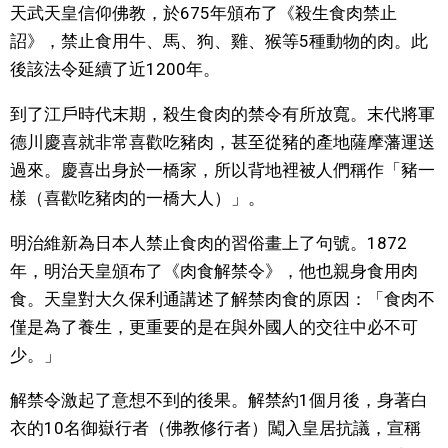
天武天皇信仰佛教，於675年頒布了《殺生食肉禁止
文化
詔》，禁止食用牛、馬、狗、雞、猴等5種動物的肉。此
後該法令延續了近1200年。
科學技術
到了江戶時代末期，殺生食肉的禁令有所放寬。末代將軍
德川慶喜就非常喜歡吃豬肉，甚至從豬的產地薩摩藩運送
生活
過來。慶喜出身於一橋家，所以背地裡被人們稱作「豬一
樣（喜歡吃豬肉的一橋大人）」。
運動
明治維新為日本人禁止食肉的習俗畫上了句號。1872
娛樂
年，明治天皇頒布了《肉食解禁令》，他也親身食用肉
食。天皇對大久保利通講述了解禁肉食的原因：「食肉不
教育
僅是為了養生，更重要的是在與外國人的交往中必不可
少。」
工作勞動
解禁令激起了意想不到的後果。解禁約1個月後，身著白
衣的10名御嶽行者（佛教修行者）闖入皇居抗議，宣稱
家庭