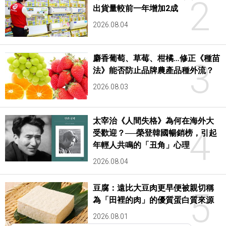
2
出貨量較前一年增加2成
2026.08.04
麝香葡萄、草莓、柑橘…修正《種苗
3
法》能否防止品牌農產品種外流？
2026.08.03
太宰治《人間失格》為何在海外大
4
受歡迎？──榮登韓國暢銷榜，引起
年輕人共鳴的「丑角」心理
2026.08.04
豆腐：遠比大豆肉更早便被親切稱
5
為「田裡的肉」的優質蛋白質來源
2026.08.01