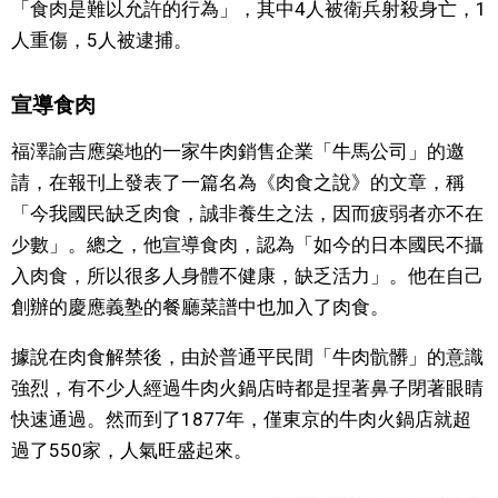
「食肉是難以允許的行為」，其中4人被衛兵射殺身亡，1
人重傷，5人被逮捕。
醫療健康
宣導食肉
語言
福澤諭吉應築地的一家牛肉銷售企業「牛馬公司」的邀
東京
請，在報刊上發表了一篇名為《肉食之說》的文章，稱
「今我國民缺乏肉食，誠非養生之法，因而疲弱者亦不在
編輯部通知
少數」。總之，他宣導食肉，認為「如今的日本國民不攝
入肉食，所以很多人身體不健康，缺乏活力」。他在自己
創辦的慶應義塾的餐廳菜譜中也加入了肉食。
據說在肉食解禁後，由於普通平民間「牛肉骯髒」的意識
強烈，有不少人經過牛肉火鍋店時都是捏著鼻子閉著眼睛
快速通過。然而到了1877年，僅東京的牛肉火鍋店就超
過了550家，人氣旺盛起來。