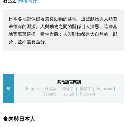
石弘之
[作者簡介]
視覺日本
日本各地都保留著祭奠動物的墓地，這些動物與人類有
臺灣香港
著很深的淵源。人與動物之間的關係引人深思。這些墓
地寄寓著這樣一種生命觀：人與動物都是大自然的一部
更多
分，並不需要區分。
人物訪談
official SNS
日本入門
其他語言閱讀
政治外交
English
日本語
简体字
繁體字
Français
Español
العربية
Русский
社會
食肉與日本人
財經