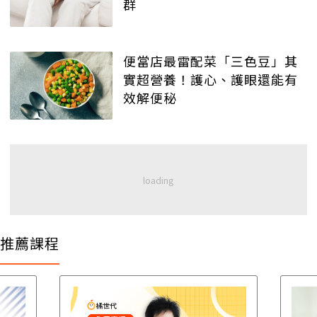
群
便當店最雷配菜「三色豆」其
實超營養！護心、護眼還能有
效解便秘
推薦課程