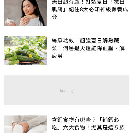
美白超有感！打造夏日「嫩白
肌膚」記住8大必知神級保養成
分
絲瓜功效│超強夏日解熱蔬
菜！消暑退火還能降血壓、解
疲勞
含鈣食物有哪些？「補鈣必
吃」六大食物！尤其是這５族