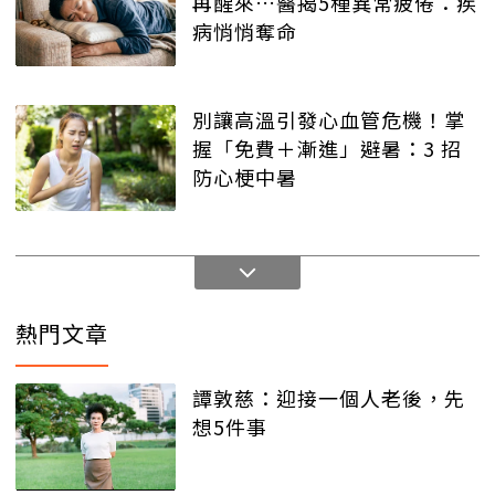
再醒來…醫揭5種異常疲倦：疾
病悄悄奪命
別讓高溫引發心血管危機！掌
握「免費＋漸進」避暑：3 招
防心梗中暑
熱門文章
譚敦慈：迎接一個人老後，先
想5件事