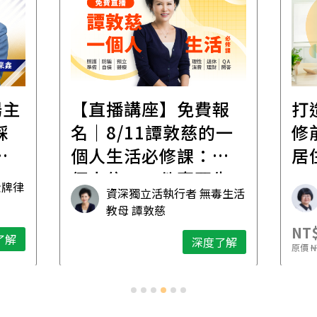
遺
報
打造安心住的家｜裝
財
一
修前必懂！住到老的
產
一
居住規劃全攻略
先
毒生活
林黛羚
NT$2,900
NT$
深度了解
了解
原價
NT$5,600
原價
N