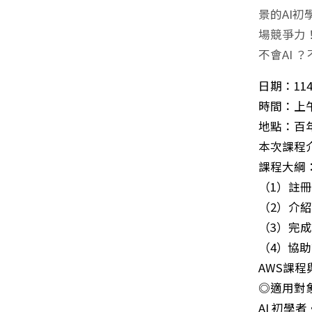
景的AI初
場競爭力
不會AI 
日期：11
時間：上午1
地點：百年
本次課程
課程大綱
（
1
）註
（
2
）介
（
3
）完
（
4
）協助
AWS
課程
◎適用對
AI
初學者