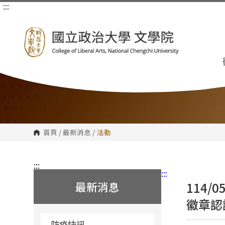
:::
跳
到
主
要
內
容
區
塊
首頁
/
最新消息
/
活動
:::
:::
最新消息
114/
徽章認
防疫快訊