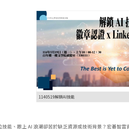
1140519解鎖AI技能
位技能、跟上 AI 浪潮卻苦於缺乏資源或技術背景？宏碁智