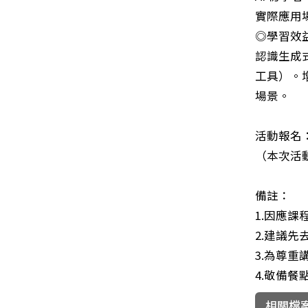
實際應用
◎學習效
認識生成
工具）。
場景。
活動報名
（本次活
備註：
1.因應
2.建議先
3.為尊
4.敬備餐
相關檔