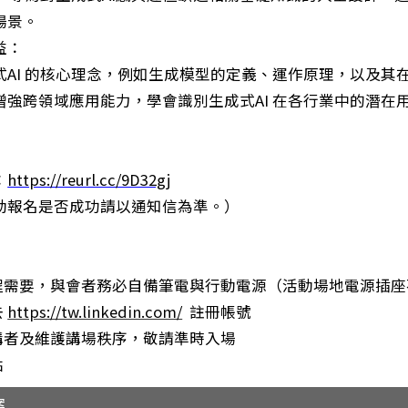
場景。
益：
式
AI
的核心理念，例如生成模型的定義、運作原理，以及其
增強跨領域應用能力，學會識別生成式
AI
在各行業中的潛在
：
https://reurl.cc/9D32gj
動報名是否成功請以通知信為準。）
課程需要，與會者務必自備筆電與行動電源（活動場地電源插
去
https://tw.linkedin.com/
註冊帳號
重講者及維護講場秩序，敬請準時入場
點
案