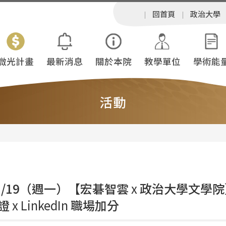
回首頁
政治大學
微光計畫
最新消息
關於本院
教學單位
學術能
活動
05/19（週一）【宏碁智雲
x
政治大學文學院
證
x LinkedIn
職場加分