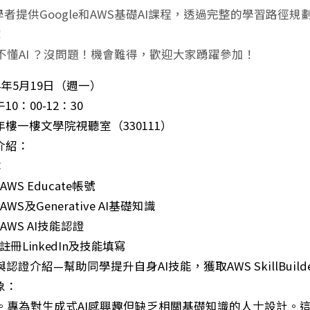
學者提供Google和AWS基礎AI課程，透過完整的學習路徑規劃，完
！
？不懂AI ？沒問題！機會難得，歡迎大家踴躍參加！
4年5月19日（週一）
0：00-12：30
樓一樓文學院視聽室（330111）
介紹：
：
冊
AWS Educate
帳號
紹
AWS
及
Generative AI
基礎知識
成
AWS AI
技能認證
註冊
LinkedIn
及技能填寫
與認證介紹
—
幫助同學提升自身
AI
技能，獲取
AWS SkillBuild
象：
。專為對生成式
AI
感興趣但缺乏相關基礎知識的人士設計。