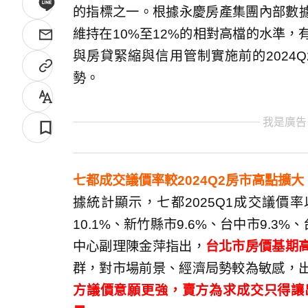
的指標之一。根據永慶房產集團內部數據統
維持在10%至12%的相對高檔的水準，
與房貸緊縮與信用管制實施前的2024
勢。
我是廣告
七都成交議價率較2024Q2房市高點擴大
據統計顯示，七都2025Q1成交議價率以
10.1%、新竹縣市9.6%、台中市9.3%
中心副理陳金萍指出，
台北市房價基期
群，對市場前景、經濟局勢較為敏感，
方議價意願更強，賣方為求成交只得讓