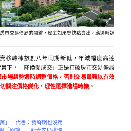
房市交易僵局的關鍵，屋主如果想快點賣出，應適時調
物買賣移轉棟數創八年同期新低，年減幅度高達
此背景下，「降價促成交」正是打破房市交易僵局
應市場趨勢適時調整價格，否則交易量難以有效
切關注價格變化，理性選擇進場時機
。
6萬」 代書：發聲明也沒用
揭「關鍵」：新青安仍排爆