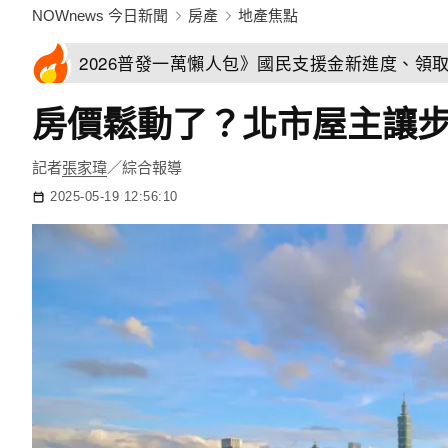
NOWnews 今日新聞
房產
地產焦點
2026普發一萬懶人包》國民支援金新進度、領
房價鬆動了？北市屋主讓
記者
張家瑋
／綜合報導
2025-05-19 12:56:10