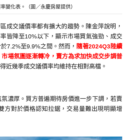
議價率變化表。（圖／永慶房屋提供）
都會區成交議價率都有擴大的趨勢。陳金萍說明，
價率皆降至10%以下，顯示市場買氣強勁、成交
7.2%至9.9%之間。然而，
隨著2024Q3陸續
，市場氛圍逐漸轉冷，賣方為求加快成交步調普
得近幾季成交議價率均維持在相對高檔。
氣氛濃厚。買方普遍期待房價進一步下調，若賣
雙方對於價格認知拉鋸，交易量難出現明顯增