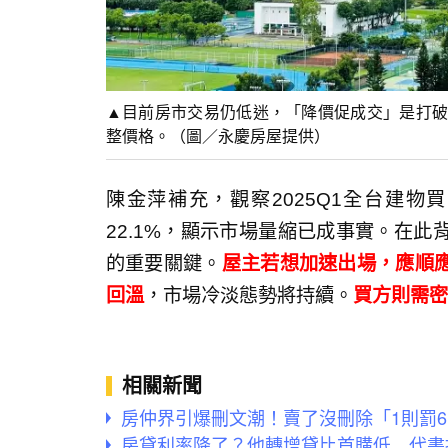
▲目前房市交易仍低迷，「降價促成交」是打破
整價格。（圖／永慶房屋提供）
陳金萍補充，觀察2025Q1全台建
22.1%，顯示市場量縮已成事實。在
的重要關鍵。
屋主若想加速出場，應順
回溫
，市場冷淡態勢將持續。
買方則需密
相關新聞
房仲界引爆刪文潮！賣了沒刪除「1則罰
房貸利率降了？他轉增貸比首購低 代書