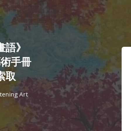
畫語》
藝術手冊
索取
ening Art