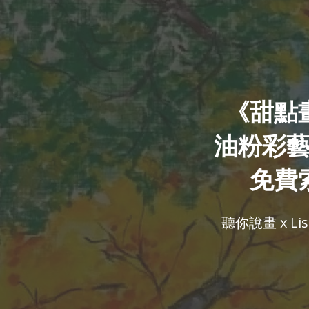
《甜點
油粉彩
免費
聽你說畫 x List