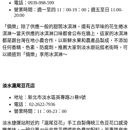
電話：0939-998-599
營業時間：週一至四 11：00-19：00；週五至日 11:00-
20:00
「倆樂」除了供應一般的甜筒冰淇淋，還有古早味的花生捲冰
淇淋～當天供應的冰淇淋口味都會公布在牆上，這家的冰淇淋
都是跟台灣在地小農合作，以新鮮水果和農產品製成，不添加
任何香精、色素、防腐劑。推薦大家到淡水遊玩逛老街時，可
以順道到「倆樂」享用冰淇淋～
淡水滬尾豆花店
地址：新北市淡水區英專路21巷9號
電話： 02-2622-7936
營業時間：11：00-23：00
淡水捷運站附近的「滬尾豆花」手工自製傳統三色豆花口感滑
嫩美味，一碗只要40元非常平價還能免費加配料。英專路夜市