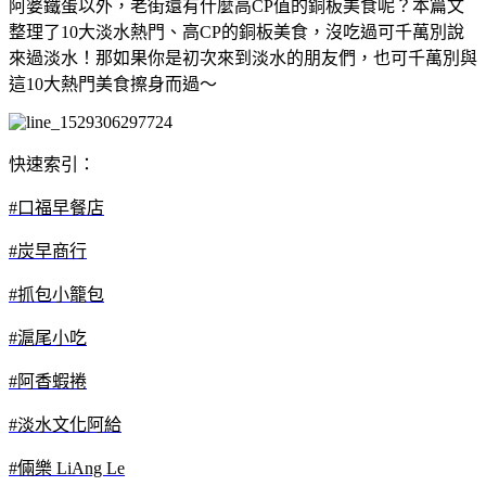
阿婆鐵蛋以外，老街還有什麼高CP值的銅板美食呢？本篇文
整理了10大淡水熱門、高CP的銅板美食，沒吃過可千萬別說
來過淡水！那如果你是初次來到淡水的朋友們，也可千萬別與
這10大熱門美食擦身而過～
快速索引：
#口福早餐店
#炭早商行
#抓包小籠包
#滬尾小吃
#阿香蝦捲
#淡水文化阿給
#倆樂 LiAng Le