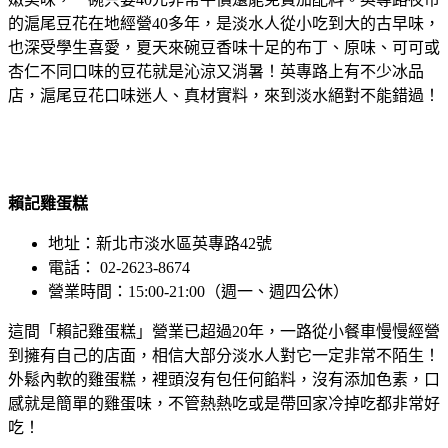
的滬尾豆花在地經營40多年，是淡水人從小吃到大的古早味，
也深受學生喜愛，夏天來碗豆香味十足的布丁、原味、可可或
杏仁不同口味的豆花就是沁涼又消暑！英專路上有不少冰品
店，滬尾豆花口味迷人、真材實料，來到淡水絕對不能錯過！
賴記雞蛋糕
地址：新北市淡水區英專路42號
電話： 02-2623-8674
營業時間：15:00-21:00（週一、週四公休）
這間「賴記雞蛋糕」營業已超過20年，一路從小餐車慢慢經營
到擁有自己的店面，相信大部分淡水人對它一定非常不陌生！
外鬆內軟的雞蛋糕，裡頭沒有包任何餡料，沒有添加色素，口
感就是簡單的雞蛋味，不管熱熱吃或是帶回家冷掉吃都非常好
吃！