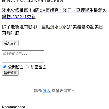
關渡八里淡水10大熱門景點推薦
淡水火鍋推薦！8間CP值超高！淡江、真理學生最愛の
鍋物-202211更新
除了老街還有咖啡！盤點淡水10家網美最愛の超美日
落咖啡廳
載入更多
公開留言
私密留言
發佈留言
請先
登入
以發表留言。
Recommended