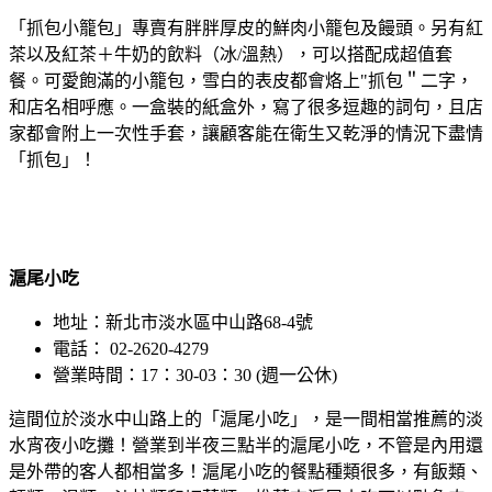
「抓包小籠包」專賣有胖胖厚皮的鮮肉小籠包及饅頭。另有紅
茶以及紅茶＋牛奶的飲料（冰/溫熱），可以搭配成超值套
餐。可愛飽滿的小籠包，雪白的表皮都會烙上"抓包＂二字，
和店名相呼應。一盒裝的紙盒外，寫了很多逗趣的詞句，且店
家都會附上一次性手套，讓顧客能在衛生又乾淨的情況下盡情
「抓包」！
滬尾小吃
地址：新北市淡水區中山路68-4號
電話： 02-2620-4279
營業時間：17：30-03：30 (週一公休)
這間位於淡水中山路上的「滬尾小吃」，是一間相當推薦的淡
水宵夜小吃攤！營業到半夜三點半的滬尾小吃，不管是內用還
是外帶的客人都相當多！滬尾小吃的餐點種類很多，有飯類、