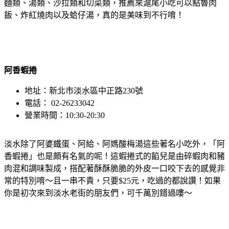
麵類、湯類、沙拉類和切菜類，推薦來滬尾小吃可以點魯肉
飯、炸紅燒肉以及蛤仔湯，真的是美味到不行唷！
阿香蝦捲
地址：新北市淡水區中正路230號
電話： 02-26233042
營業時間：10:30-20:30
淡水除了阿婆鐵蛋、阿給、阿媽酸梅湯這些著名小吃外，「阿
香蝦捲」也是頗有名氣的呢！這蝦捲式的餡兒是由碎蝦肉和豬
肉混和調味製成，搭配著酥酥脆脆的外皮一口咬下去的感覺非
常的特別唷～且一串不貴，只要$25元，吃過的都說讚！如果
你是初次來到淡水老街的朋友們，可千萬別錯過嘍～