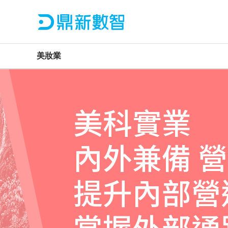
美妝業
美科實業
內外兼備 
提升內部營
掌握外部通