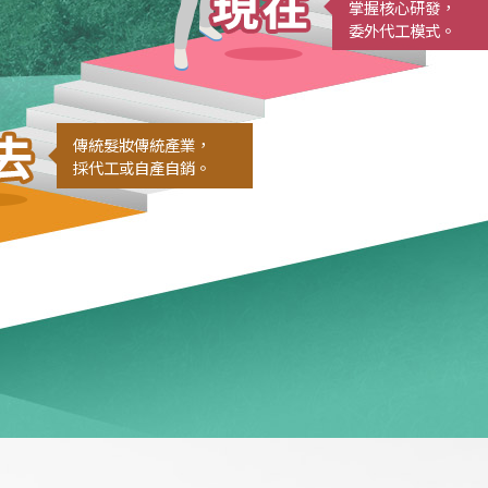
掌握核心研發，
委外代工模式。
傳統髮妝傳統產業，
採代工或自產自銷。