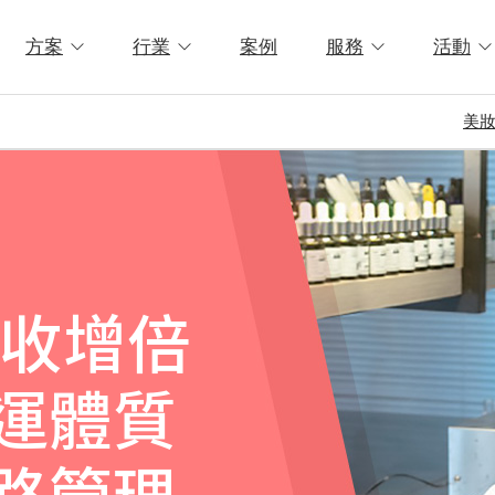
方案
行業
案例
服務
活動
美
營收增倍
運體質
路管理