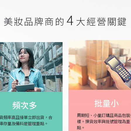
4
美妝品牌商的
大經營關鍵
批量小
頻次多
周期短、小量訂購且商品包裝
貨頻率高且接單立即出貨，合
樣。揀貨效率與批號管理為重
庫存量及備料是管理重點。
點。