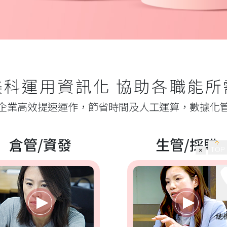
美科運用資訊化 協助各職能所
企業高效提速運作，節省時間及人工運算，數據化
倉管/資發
生管/採購
×
總