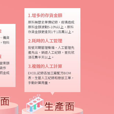
1.增多的存貨金額
原料無歷史單價紀錄，疫情造成
原料金額波動5-10%以上，原料
金
存貨金額更達到1千1百萬以上。
、備貨
2.耗時的人工管理
，物料
批號效期管理複雜，人工管理先
進先出，銷退人工紀錄，查找就
貨
須花費半天以上。
營業額
3.複雜的人工計算
貨作
罰金成
EXCEL記錄各加工廠配方BOM
表，生管人工紀錄和發放工單，
手動計算用量。