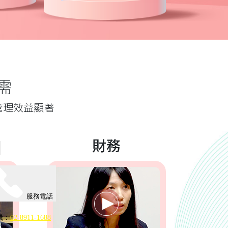
需
管理效益顯著
財務
服務電話
機：
02-8911-1688