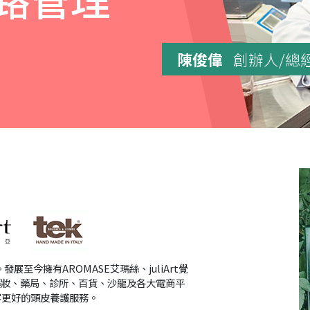
陳俊偉
創辦人/總
至今擁有AROMASE艾瑪絲、juliArt覺
藥妝、藥局、診所、百貨、沙龍及各大電商平
客更好的頭皮養護服務。