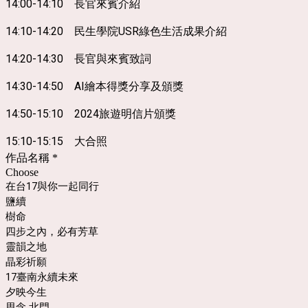
14:00-14:10 長官來賓介紹
14:10-14:20 民生學院USR綠色生活成果介紹
14:20-14:30 長官與來賓致詞
14:30-14:50 AI繪本得獎分享及頒獎
14:50-15:10 2024旅遊明信片頒獎
15:10
-15:15 大合照
作品名稱
*
Choose
在台17與你一起同行
鹽續
樹命
四步之內，必有芳草
靈韻之地
晶彩祈願
17臺南永續未來
夕映今生
思念 北門