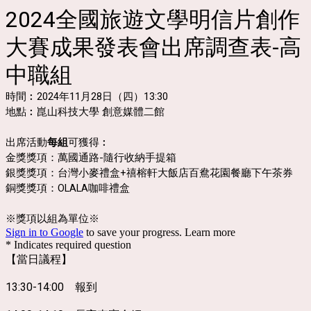
2024全國旅遊文學明信片創作
大賽成果發表會出席調查表-高
中職組
時間︰2024年11月28日（四）13:30
地點︰崑山科技大學 創意媒體二館
出席活動
每組
可獲得︰
金獎獎項：萬國通路-隨行收納手提箱
銀獎獎項：台灣小麥禮盒+禧榕軒大飯店百鴦花園餐廳下午茶券
銅獎獎項：OLALA咖啡禮盒
※獎項以組為單位※
Sign in to Google
to save your progress.
Learn more
* Indicates required question
【當日議程】
13:30-14:00 報到