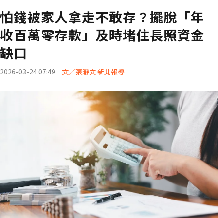
怕錢被家人拿走不敢存？擺脫「年
收百萬零存款」及時堵住長照資金
缺口
2026-03-24 07:49
文／張瀞文 新北報導