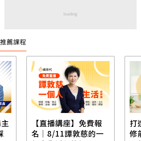
推薦課程
場主
【直播講座】免費報
打
踩
名｜8/11譚敦慈的一
修