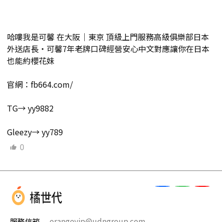
哈嘍我是可馨 在大阪｜東京 頂級上門服務高級俱樂部日本
外送店長・可馨7年老牌口碑經營安心中文對應讓你在日本
也能約櫻花妹
官網：fb664.com/
TG→ yy9882
Gleezy→ yy789
0
服務信箱
orangevip@udngroup.com