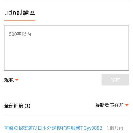
udn討論區
規範
發布
最新發表在前
全部評論 (
)
1
可馨の秘密遊び日本外送櫻花妹服務TGyy9882
1 個月內