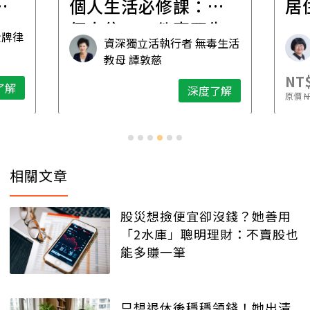
職
個人生活必修課：一
居
個人住，五件事要先
金牌律
資深獨立活執行者 無毒生活
想清楚！
教母 譚敦慈
NT$
了解
深度了解
原價
N
相關文章
股災想撿便宜卻沒錢？她善用
「2水庫」聰明理財：不賣股也
能多賺一筆
只想退休後穩穩領錢！她出清