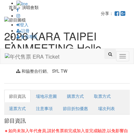
首頁 > 演唱會類
分享：
登入
註冊
2026 KARA TAIPEI
會員專區
FANMEETING Hello
Kamilia
Toggl
naviga
和協整合行銷、 SYL TW
節目資訊
場地示意圖
購票方式
取票方式
退票方式
注意事項
節目折扣優惠
場次列表
節目資訊
🔸如尚未加入年代會員,請於售票前完成加入並完成驗證,以免影響自