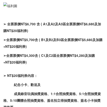
➢
全票票價NT$6,700
含 ( A1
及A2
及A3
區全票票價NT$6,680
及加
購NT$20
福利券)
➢
全票票價
NT$5,700
含
( B1
及B2
及B3
區全票票價NT$5,680
及加購
+NT$20
福利券)
➢
全票票價
NT$4,300
含
( C1
及C2
區全票票價NT$4,280
及加購
+NT$20
福利券)
➢ NT$20
福利券內容：
紀念小卡、歡送及
成員錄音玩偶抽獎資格、1:1
合照抽獎資格、5:1
合照抽獎資
格、5:10
團體合照抽獎資格、簽名拍立得抽獎資格、簽名小卡抽獎