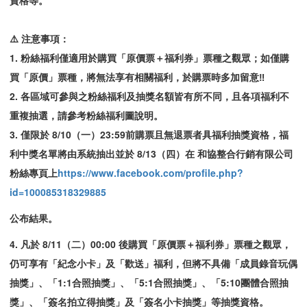
資格等。
⚠️
注意事項：
1.
粉絲福利僅適用於購買「原價票＋福利券」票種之觀眾；如僅購
買「原價」票種，將無法享有相關福利，於購票時多加留意‼️
2.
各區域可參與之粉絲福利及抽獎名額皆有所不同，且各項福利不
重複抽選，請參考粉絲福利圖說明。
3.
僅限於 8/10
（一）23:59
前購票且無退票者具福利抽獎資格，福
利中獎名單將由系統抽出並於 8/13
（四）在
和協整合行銷有限公司
粉絲專頁上
https://www.facebook.com/profile.php?
id=100085318329885
公布結果。
4.
凡於 8/11
（二）00:00
後購買「原價票＋福利券」票種之觀眾，
仍可享有「紀念小卡」及「歡送」福利，但將不具備「成員錄音玩偶
抽獎」、「1:1
合照抽獎」、「5:1
合照抽獎」、「5:10
團體合照抽
獎」、「簽名拍立得抽獎」及「簽名小卡抽獎」等抽獎資格。