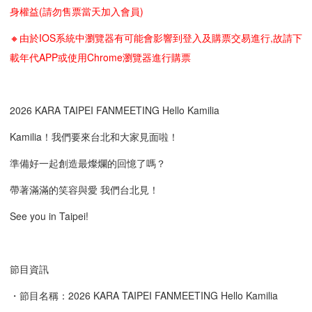
身權益(請勿售票當天加入會員)
🔸由於IOS系統中瀏覽器有可能會影響到登入及購票交易進行,故請下
載年代APP或使用Chrome瀏覽器進行購票
2026 KARA TAIPEI FANMEETING Hello Kamilia
Kamilia！我們要來台北和大家見面啦！
準備好一起創造最燦爛的回憶了嗎？
帶著滿滿的笑容與愛 我們台北見！
See you in Taipei!
節目資訊
・節目名稱：2026 KARA TAIPEI FANMEETING Hello Kamilia