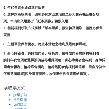
5.
年代售票全通路進行販售
6.
選擇超商取票者
，請務必於演出進場前至各大超商機台機台取
票。本演出入場將以「紙本票券」驗票入場
7.
相關福利領取方式將以「紙本票券」做查驗及領取，請務必保留
完善。
8.
主辦單位保留更改、終止本活動之權利及最終解釋權。
9. 身心障礙者、身障陪同者、輪椅席、輪椅陪同者愈購買福利者，
請於年代售票網選擇票價後再選擇票種：身心障礙者含福利、身障陪
同者含福利、輪椅席含福利、輪椅陪同者含福利等選項，看自身符合
何種選項購買(因身障需認證，故僅限年代售票網站購買)。
購取票方式
購票須知
常見問題
如何購票