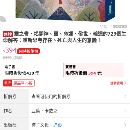
品號：
15328305
靈之書．揭開神、靈、命運、俗世、輪迴的729個生
命解答：重新思考存在、死亡與人生的意義！
394
$
限時折後價
$
499
促銷價
電子書
實體書
限時折後價
439
元
限時折後價
394
元
最高享75折
現折
活動賣場
折價券
查看可使用的折價券
作者
亞倫．卡戴克
出版社
柿子文化
．
追蹤