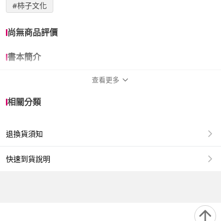
#柿子文化
尚無商品評價
書本簡介
查看更多
詳細資訊
相關分類
作者
亞倫．卡戴克
退換貨須知
譯者
謝汝萱
出版社
柿子文化
快速到貨說明
出版日
2026/06/25
裝訂方式
平裝