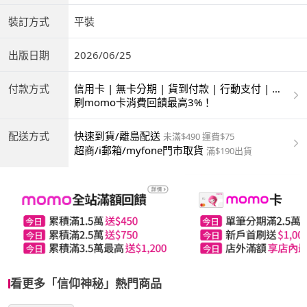
裝訂方式
平裝
出版日期
2026/06/25
付款方式
信用卡 | 無卡分期 | 貨到付款 | 行動支付 | 超
商付款 | ATM | 銀聯卡
刷momo卡消費回饋最高3%！
配送方式
快速到貨/離島配送
未滿$490 運費$75
超商/i郵箱/myfone門市取貨
滿$190出貨
看更多「信仰神秘」熱門商品