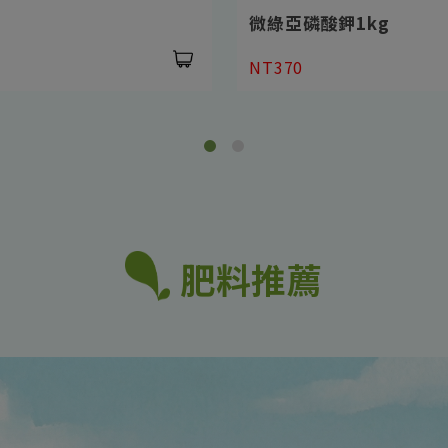
磷酸鉀1kg
枯草王
NT350
肥料推薦