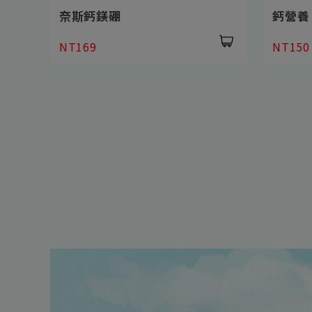
鈣營養
微綠亞
NT150
NT370