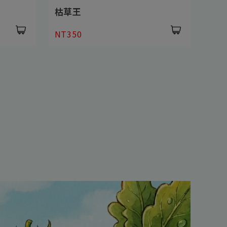
滿青豐
綠
NT350
NT2