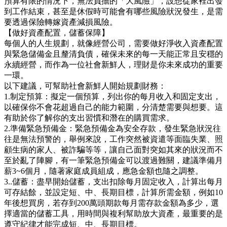
預算有限的情況下，無法負擔的「大風險」，設想從家裡出發
到工作結束，甚至是休假時可能會有哪些風險狀況發生，是需
要透過保險轉嫁資產減損風險。
【做好資產配置，儲蓄保障】
每個人的人生規劃，就像經營公司，需要做好淨收入資產配置
與緊急儲備金且釐清負債，確保未來的每一天能正常且安穩的
永續經營，而作為一位社會新鮮人，理財是你未來成功的重要
一環。
以下建議，可幫助社會新鮮人開始規劃財務：
1.制定預算：擬定一個預算，列出你的每月收入和固定支出，
以確保你不會花超過自己的能力範圍，分清楚需要與想要。這
有助於你了解你的支出習慣和潛在的購買需求。
2.準備緊急預備金：緊急預備金為安全存款，發生緊急狀況往
往是無法預警的，舉例來說，工作突然被資遣等面臨失業、照
顧生病的家人、被詐騙等等，讓自己面對突如其來的狀況而不
至於亂了陣腳，有一筆緊急預備金可以渡過難關，建議準備月
薪3~6個月，隨著家庭成員組成，應急金額也隨之調整。
3..儲蓄：盡早開始儲蓄，支出扣除每月固定收入，計算出每月
可存結餘，並設定短、中、長期目標，計算所需金額，例如10
年後想買房，若存到200萬頭期款每月需存款金額為多少，選
擇適當的儲蓄工具，用時間與複利幫助放大資產，最重要的是
遵守紀律才能完成短、中、長期目標。