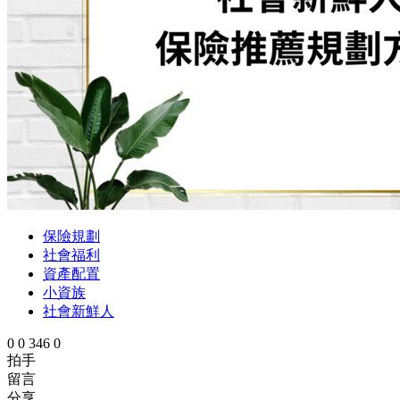
保險規劃
社會福利
資產配置
小資族
社會新鮮人
0
0
346
0
拍手
留言
分享