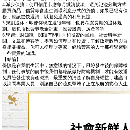
4.減少債務：使用信用卡應每月繳清款項，避免氾濫分期方式
購買商品，信貸等會產生循環利息形式的負債，如果已經有債
務，應該盡快還清，以避免過高的利息負擔。
5.規劃退休：即使你現在還很年輕，也要考慮長期的退休規
劃。這包括投資养老金計畫、投資股票、房產等等。
6.學習理財知識：閱讀有關理財和投資的書籍、社會時事新
聞、文章和博客等，學習如何理財和投資，了解政府政策與自
身相關權益。你可以從理財專家、經驗豐富的人士那裡學習到
一些寶貴的知識。
【結論】
保險是在我們生活中，無意識的情況下，風險發生後的保障機
制，任何事故的前中後我們都應該做好防範機制，才能有效避
免風險發生或資產減損，最重要的清楚了解自身權益，建議可
以詢問專業人員，別讓自己的疏忽擊垮了正在啟航的彩色人生