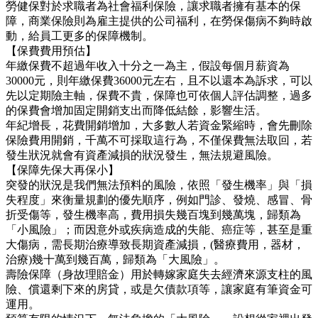
勞健保對於求職者為社會福利保險，讓求職者擁有基本的保
障，商業保險則為雇主提供的公司福利，在勞保傷病不夠時啟
動，給員工更多的保障機制。
【保費費用預估】
年繳保費不超過年收入十分之一為主，假設每個月薪資為
30000元，則年繳保費36000元左右，且不以還本為訴求，可以
先以定期險主軸，保費不貴，保障也可依個人評估調整，過多
的保費會增加固定開銷支出而降低結餘，影響生活。
年紀增長，花費開銷增加，大多數人若資金緊縮時，會先刪除
保險費用開銷，千萬不可採取這行為，不僅保費無法取回，若
發生狀況就會有資產減損的狀況發生，無法規避風險。
【保障先保大再保小】
突發的狀況是我們無法預料的風險，依照「發生機率」與「損
失程度」來衡量規劃的優先順序，例如門診、發燒、感冒、骨
折受傷等，發生機率高，費用損失幾百塊到幾萬塊，歸類為
「小風險」；而因意外或疾病造成的失能、癌症等，甚至是重
大傷病，需長期治療導致長期資產減損，(醫療費用，器材，
治療)幾十萬到幾百萬，歸類為「大風險」。
壽險保障（身故理賠金）用於轉嫁家庭失去經濟來源支柱的風
險、償還剩下來的房貸，或是欠債款項等，讓家庭有筆資金可
運用。